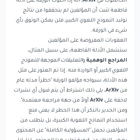
الحاسوب في
ArXiv
، أنه إذا احتوت الورقة على أدلة
قاطعة تثبت أن المؤلفين لم يتحققوا من نتائج
توليد النموذج اللغوي الكبير، فلن يمكن الوثوق بأي
شيء في الورقة.
العقوبات المفروضة على المؤلفين
ستشمل الأدلة القاطعة، على سبيل المثال،
المراجع الوهمية
و
التعليقات الموجهة للنموذج
اللغوي الكبير
أو الواردة منه. إذا تم العثور على مثل
هذه الأدلة، سيواجه مؤلفو الورقة "حظراً مدته عام
من
ArXiv
، يلي ذلك اشتراط أن يتم قبول أي نشرات
لاحقة على
ArXiv
أولاً من جهة مراجعة معتمدة".
ومن الجدير بالذكر أن هذا الحظر لا يعني منع
استخدام النماذج اللغوية الكبيرة، بل يتطلب من
المؤلفين تحمل "المسؤولية الكاملة" عن المحتوى