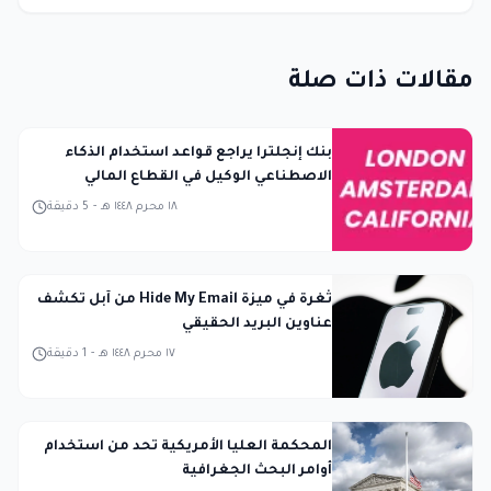
مقالات ذات صلة
بنك إنجلترا يراجع قواعد استخدام الذكاء
الاصطناعي الوكيل في القطاع المالي
١٨ محرم ١٤٤٨ هـ
-
5
دقيقة
ثغرة في ميزة Hide My Email من آبل تكشف
عناوين البريد الحقيقي
١٧ محرم ١٤٤٨ هـ
-
1
دقيقة
المحكمة العليا الأمريكية تحد من استخدام
أوامر البحث الجغرافية