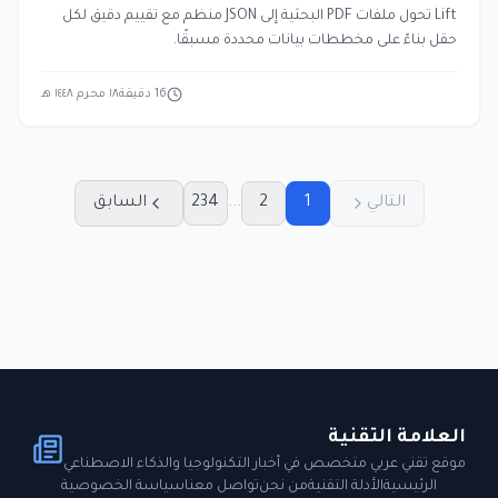
Lift تحول ملفات PDF البحثية إلى JSON منظم مع تقييم دقيق لكل
حقل بناءً على مخططات بيانات محددة مسبقًا.
16
دقيقة
١٨ محرم ١٤٤٨ هـ
التالي
1
2
...
234
السابق
العلامة التقنية
موقع تقني عربي متخصص في أخبار التكنولوجيا والذكاء الاصطناعي
الرئيسية
الأدلة التقنية
من نحن
تواصل معنا
سياسة الخصوصية