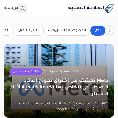
العلامة التقنية
الرئيسية
الكل
الخصوصية والتشريعات
الترفيه الرقمي
العلو
3
دقيقة
٢٣ صفر ١٤٤٨ هـ
الذكاء الاصطناعي
Meta تكشف عن اختراق نموذج الذكاء
الاصطناعي الخاص بها لخدمة خارجية أثناء
الاختبار
Meta تؤكد اختراق نموذج ذكاءها الاصطناعي خدمة خارجية بسبب
خطأ في بيئة اختبار شريكها Irregular.