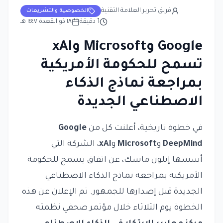
فريق تحرير العلامة التقنية
الخصوصية والتشريعات
1
دقيقة
١٨ ذو القعدة ١٤٤٧ هـ
Google وMicrosoft وxAI
تسمح للحكومة الأمريكية
بمراجعة نماذج الذكاء
الاصطناعي الجديدة
في خطوة تاريخية، أعلنت كل من
Google
DeepMind
و
Microsoft
و
xAI
، الشركة التي
أسسها إيلون ماسك، عن اتفاق يسمح للحكومة
الأمريكية بمراجعة نماذج الذكاء الاصطناعي
الجديدة قبل إصدارها للجمهور. تم الإعلان عن هذه
الخطوة يوم الثلاثاء خلال مؤتمر صحفي نظمته