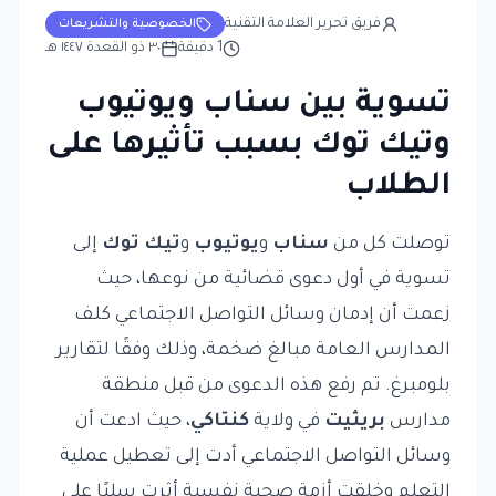
فريق تحرير العلامة التقنية
الخصوصية والتشريعات
1
دقيقة
٣٠ ذو القعدة ١٤٤٧ هـ
تسوية بين سناب ويوتيوب
وتيك توك بسبب تأثيرها على
الطلاب
توصلت كل من
سناب
و
يوتيوب
و
تيك توك
إلى
تسوية في أول دعوى قضائية من نوعها، حيث
زعمت أن إدمان وسائل التواصل الاجتماعي كلف
المدارس العامة مبالغ ضخمة، وذلك وفقًا لتقارير
بلومبرغ. تم رفع هذه الدعوى من قبل منطقة
مدارس
بريثيت
في ولاية
كنتاكي
، حيث ادعت أن
وسائل التواصل الاجتماعي أدت إلى تعطيل عملية
التعلم وخلقت أزمة صحية نفسية أثرت سلبًا على