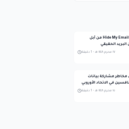
ثغرة في ميزة Hide My Email من آبل
لبريد الحقيقي
١٧ محرم ١٤٤٨ هـ
-
1
دقيقة
 مخاطر مشاركة بيانات
افسين في الاتحاد الأوروبي
١٥ محرم ١٤٤٨ هـ
-
1
دقيقة