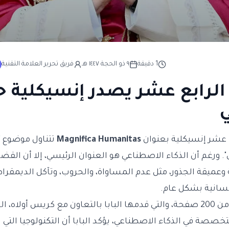
1
دقيقة
٩ ذو الحجة ١٤٤٧ هـ
فريق تحرير العلامة التقنية
ن الرابع عشر يصدر إنسيكلية ح
بع عشر إنسيكلية بعنوان
Magnifica Humanitas
تتناول موضوع "
 ورغم أن الذكاء الاصطناعي هو العنوان الرئيسي، إلا أن القضايا
 وعميقة الجذور، مثل عدم المساواة، والحروب، وتآكل الديمقرا
إنسانية بشكل عام.
في الوثيقة التي تتكون من 200 صفحة، والتي قدمها البابا بالتعاون مع كري
خصصة في الذكاء الاصطناعي، يؤكد البابا أن التكنولوجيا التي يت