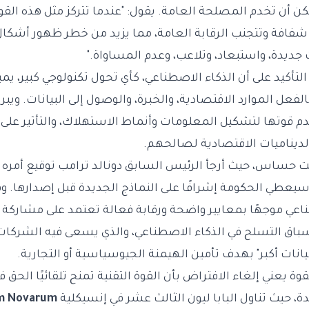
ن أن تخدم المصلحة العامة. يقول: "عندما تتركز مثل هذه القوة
 شفافة وتتجنب الرقابة العامة، مما يزيد من خطر ظهور أشكا
ت جديدة، واستبعاد، وتلاعب، وعدم المساواة."
لتأكيد على أن الذكاء الاصطناعي، كأي تحول تكنولوجي كبير، يم
لفعل الموارد الاقتصادية، والخبرة، والوصول إلى البيانات. ويبرز 
م قوتها لتشكيل المعلومات وأنماط الاستهلاك، والتأثير على
الديناميات الاقتصادية لصالحهم.
ت حساس، حيث أرجأ الرئيس السابق دونالد ترامب توقيع أمره ا
يعطي الحكومة إشرافًا على النماذج الجديدة قبل إصدارها. وقد 
ناعي موجهًا بمعايير واضحة ورقابة فعالة تعتمد على مشاركة 
 سباق التسلح في الذكاء الاصطناعي، والذي يسعى فيه الشركات 
يانات أكبر" بهدف تأمين الهيمنة الجيوسياسية أو التجارية.
لقوة يعني إلغاء الافتراض بأن القوة التقنية تمنح تلقائيًا الحق 
، حيث تناول البابا ليون الثالث عشر في إنسيكلية
m Novarum