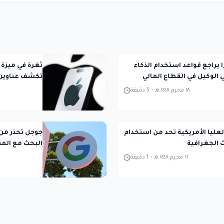
ا يراجع قواعد استخدام الذكاء
الوكيل في القطاع المالي
تكشف عناوين ا
١٨ محرم ١٤٤٨ هـ
-
5
دقيقة
عليا الأمريكية تحد من استخدام
جوجل تحذر من
ث الجغرافية
البحث مع المن
١٦ محرم ١٤٤٨ هـ
-
1
دقيقة