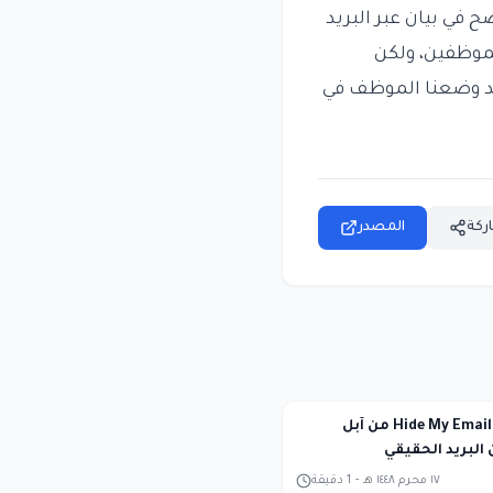
في بيان عبر البريد
لموظفين، ولكن
قد وضعنا الموظف في
ركة
المصدر
ثغرة في ميزة Hide My Email من آبل
لبريد الحقيقي
١٧ محرم ١٤٤٨ هـ
-
1
دقيقة