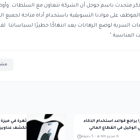
 ذكر متحدث باسم جوجل أن الشركة تتعاون مع السلطات. وأوضح 
 الموظف على موادنا التسويقية باستخدام أداة متاحة لجميع ا
ت السرية لوضع الرهانات يعد انتهاكًا خطيرًا لسياساتنا. ل
ت المناسبة."
مشا
ا يراجع قواعد استخدام الذكاء
الوكيل في القطاع المالي
تكشف عناوين ا
١٨ محرم ١٤٤٨ هـ
-
5
دقيقة