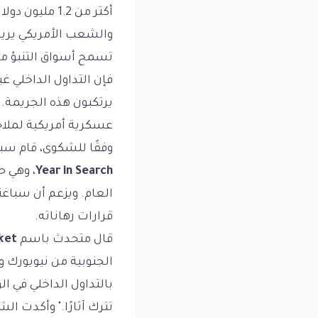
أكثر من 1.2 مليون دولار من الأرباح من التداول على
والشعب الأمريكي يريد
تسمح أسواق التنبؤ م
فإن التداول الداخلي 
يرتكبون هذه الجريمة. م
عسكرية أمريكية لملاحقة الر
وفقًا للشكوى، قام سباغنولو بالمخاطرة ب
Year in Search
، وهي ح
العام. ويزعم أن سباغن
قرارات رهاناته.
قال متحدث باسم
ket
الجنوبية من نيويورك و
بالتداول الداخلي في ا
تترك آثارًا." وأكدت ا