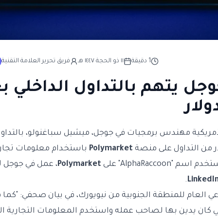
1
دقيقة
١١ ذو الحجة ١٤٤٧ هـ
فريق تحرير العلامة التقنية
ل يتهم بالتداول الداخلي ب
أمريكية مهندس برمجيات في جوجل، ميشيل سباغنولو، بالتداول
Polymarket
باستخدام معلومات تجار
"AlphaRaccoon" على
Polymarket
.
LinkedI
عي العام للمنطقة الجنوبية من نيويورك، في بيان صحفي: "كما 
تي كان يدين بها لصاحب عمله واستخدم المعلومات التجارية ا