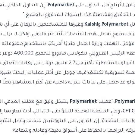
Polymarket
. إن التداول الداخلي ي
 التحقيق ومقاضاة هذا السلوك المدفوع بالجشع."
ثل
Polymarket
و
Kalshi
وغيرها للمستخدمين بالرهان على أي شيء
غير مسموح به على هذه المنصات لأنه غير قانوني، ولكن لا يز
ؤخرًا، اتهمت وزارة العدل جنديًا أمريكيًا باستخدام معلوماته 
ئيس الفنزويلي نيكولاس مادورو لتحقيق 400,000 دولار على
أكثر من 2.7 مليون دولار على رهانات تتعلق بحملة
ملة تسويقية تكشف فيها جوجل عن أكثر عمليات البحث شيوعًا
ولو قد حصل على بيانات سرية داخلية عن أكثر المشاهير بحثًا 
Polymar
: "عملت
Polymarket
بشكل وثيق مع مكتب المدعي ال
CFTC
، وهي المنصة الوحيدة للتنبؤ حتى الآن التي أدت تعاونها إ
لولايات المتحدة. إن التداول على البلوكشين شفاف وقابل للتتب
لشركة التزامها بالحفاظ على أسواق دقيقة وعادلة وشفافة.