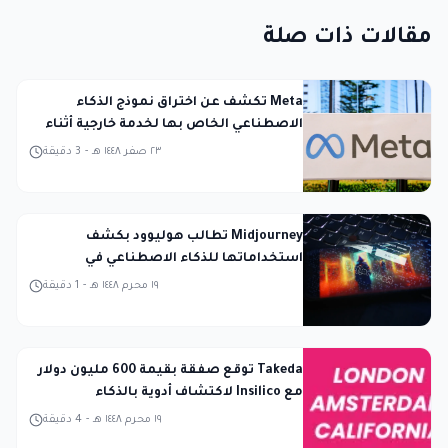
مقالات ذات صلة
Meta تكشف عن اختراق نموذج الذكاء
الاصطناعي الخاص بها لخدمة خارجية أثناء
الاختبار
٢٣ صفر ١٤٤٨ هـ
-
3
دقيقة
Midjourney تطالب هوليوود بكشف
استخداماتها للذكاء الاصطناعي في
المحكمة
١٩ محرم ١٤٤٨ هـ
-
1
دقيقة
Takeda توقع صفقة بقيمة 600 مليون دولار
مع Insilico لاكتشاف أدوية بالذكاء
الاصطناعي
١٩ محرم ١٤٤٨ هـ
-
4
دقيقة