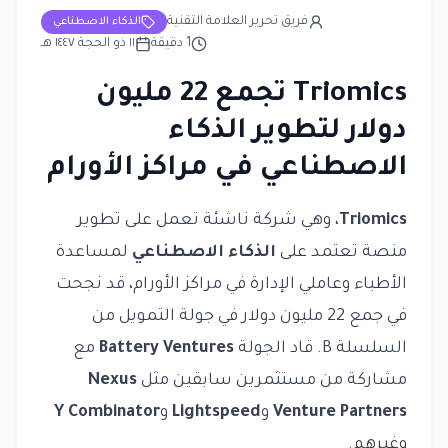
فريق تحرير العلامة التقنية
الذكاء الاصطناعي
1
دقيقة
١١ ذو الحجة ١٤٤٧ هـ
Triomics تجمع 22 مليون
دولار لتطوير الذكاء
الاصطناعي في مراكز الأورام
Triomics
، وهي شركة ناشئة تعمل على تطوير
منصة تعتمد على
الذكاء الاصطناعي
لمساعدة
الأطباء وعاملي الإدارة في مراكز الأورام، قد نجحت
في جمع 22 مليون دولار في جولة التمويل من
السلسلة B. قاد الجولة
Battery Ventures
مع
مشاركة من مستثمرين سابقين مثل
Nexus
Venture Partners
و
Lightspeed
و
Y Combinator
وغيرهم.