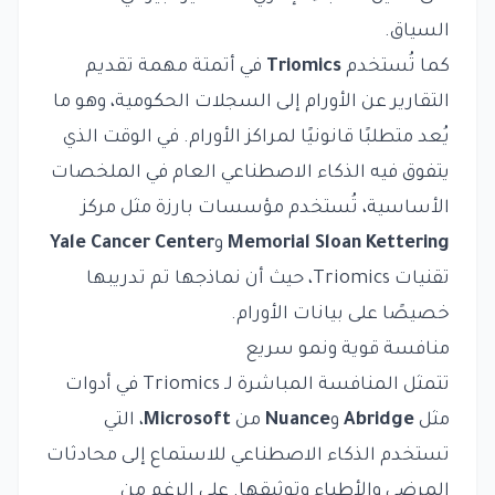
السياق.
كما تُستخدم
Triomics
في أتمتة مهمة تقديم
التقارير عن الأورام إلى السجلات الحكومية، وهو ما
يُعد متطلبًا قانونيًا لمراكز الأورام. في الوقت الذي
يتفوق فيه الذكاء الاصطناعي العام في الملخصات
الأساسية، تُستخدم مؤسسات بارزة مثل مركز
Memorial Sloan Kettering
و
Yale Cancer Center
تقنيات Triomics، حيث أن نماذجها تم تدريبها
خصيصًا على بيانات الأورام.
منافسة قوية ونمو سريع
تتمثل المنافسة المباشرة لـ Triomics في أدوات
مثل
Abridge
و
Nuance
من
Microsoft
، التي
تستخدم الذكاء الاصطناعي للاستماع إلى محادثات
المرضى والأطباء وتوثيقها. على الرغم من