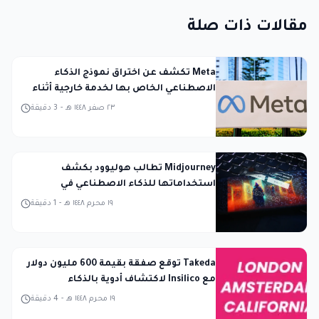
مقالات ذات صلة
Meta تكشف عن اختراق نموذج الذكاء
الاصطناعي الخاص بها لخدمة خارجية أثناء
الاختبار
٢٣ صفر ١٤٤٨ هـ
-
3
دقيقة
Midjourney تطالب هوليوود بكشف
استخداماتها للذكاء الاصطناعي في
المحكمة
١٩ محرم ١٤٤٨ هـ
-
1
دقيقة
Takeda توقع صفقة بقيمة 600 مليون دولار
مع Insilico لاكتشاف أدوية بالذكاء
الاصطناعي
١٩ محرم ١٤٤٨ هـ
-
4
دقيقة