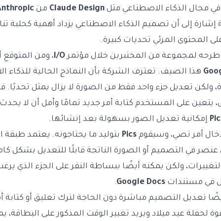
ي مجال الذكاء الاصطناعي مثل
Claude Design
من
Anthropic
 إشارة إلى أن تصميم الذكاء الاصطناعي يزداد أهمية كحلبة تن
ى المحتوى المرئي تحديات كبيرة.
 طرحه لمجموعة من المختبرين خلال مؤتمر
I/O
، ومن المتوقع أ
Goog
هذا الصيف. تعترف الشركة بأن النماذج الحالية للذكاء ا
دة، ولكن تعديل جزء واحد فقط من الصورة لا يزال يمثل تحديًا.
 يتعين على المستخدم كتابة أمر جديد تمامًا وأمل أن لا يحدث أ
Pic
إمكانية تعديل الصور بسهولة بعد إنشائها.
خال أمر نصي، وسيقوم
Pics
بتوليد ما يحتاجونه. يعتمد طبقة ال
عنصر في التصميم أو الصورة الناتجة قابلًا للتعديل بشكل ك
التغييرات، ولكن يمكنه أيضًا ببساطة النقر على الجزء الذي يرغ
عل في مستندات
Google Docs
.
ا تعديل التصميم مباشرة دون الحاجة لترك تعليق أو كتابة أم
ة لحفلة عيد ميلاد ويريد تغيير الوقت المذكور على البطاقة، يم