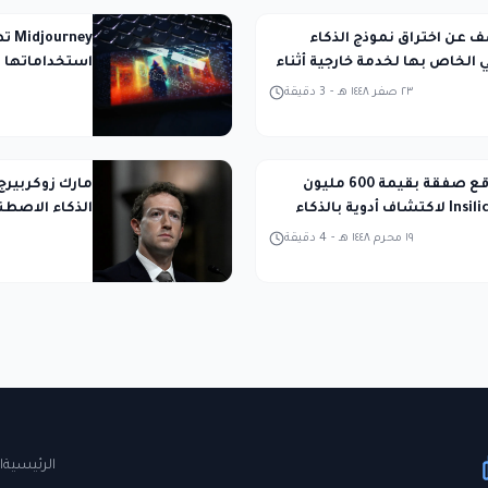
تكشف عن اختراق نموذج الذكاء
ney
الخاص بها لخدمة خارجية أثناء
استخداماتها ل
المحكمة
٢٣ صفر ١٤٤٨ هـ
-
3
دقيقة
Takeda توقع صفقة بقيمة 600 مليون
مارك زوكربيرج
دولار مع Insilico لاكتشاف أدوية بالذكاء
الذكاء الاصطن
ي
١٩ محرم ١٤٤٨ هـ
-
4
دقيقة
الرئيسية
ا