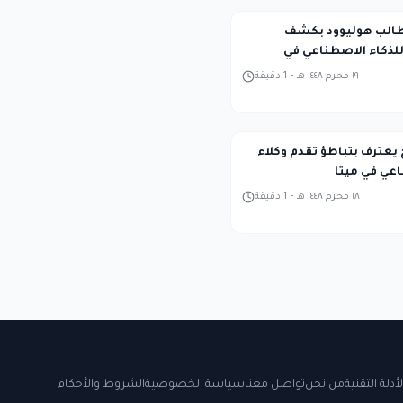
Midjour تطالب هوليوود بكشف
لذكاء الاصطناعي في
١٩ محرم ١٤٤٨ هـ
-
1
دقيقة
 يعترف بتباطؤ تقدم وكلاء
اعي في ميتا
١٨ محرم ١٤٤٨ هـ
-
1
دقيقة
لأدلة التقنية
من نحن
تواصل معنا
سياسة الخصوصية
الشروط والأحكام