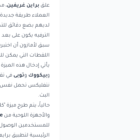
علق
براين غريفين
، م
العملاء طريقة جديدة
لديهم بضع دقائق للت
الترفيه يكون على بعد 
اللقطات التي يمكن لل
يأتي إدخال هذه الميز
و
بيكووك
و
توبى
في تقد
نتفليكس تحمل نفس ال
البث.
حالياً، يتم طرح ميزة 
والأجهزة اللوحية من
re
للمستخدمين الوصول إ
الرئيسية لتطبيق برايم