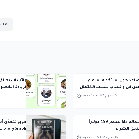
مشا
اعد حول استخدام أسماء
واتساب يطلق 
ن في واتساب بسبب الانتحال
لزيادة الخصو
١٧ محرم ١٤٤٨ هـ
-
1
دقيقة
آيباد Air بمعالج M3 بسعر 499 دولاراً
كوبو تتحدّى أ
حق الشراء
StoryGraph لمتابعة القراءة
١٥ محرم ١٤٤٨ هـ
-
3
دقيقة