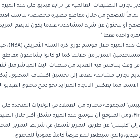
دير تجارب التطبيقات العالمية في برايم فيديو، على هذه الميزة ق
 تماماً للتصفح من خلال مقاطع قصيرة مخصصة تناسب اهتما
صفح أو يبحثون عن شيء لمشاهدته عندما يكون لديهم المزيد 
نقرة واحدة فقط."
سبق لأمازون أن اختبرت ه
مستخدمين التمرير من خلالها كما لو كانوا يشاهدون مقاطع ع
ة في وقت يتنافس فيه العديد من منصات البث المباشر مثل
نت
يم تجارب مشابهة تهدف إلى تحسين اكتشاف المحتوى. يُذكر 
اسم، مما يعكس الاتجاه المتزايد نحو دمج محتوى الفيديو ا
"كليبس" لمجموعة مختارة من العملاء في الولايات المتحدة على 
Fi
، ومن المتوقع أن تتوسع هذه الميزة بشكل أكبر خلال الصي
لى "كليبس" عن طريق التمرير لأسفل في شريط التمرير ال
 فيديو، والذي سيظهر لهم عرضاً كاملاً عمودياً للمحتوى.