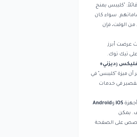
ائلاً: "كليبس يمنح
ماتهم. سواء كان
من الوقت، فإن
ذه الميزة خلال موسم دوري كرة السلة الأمريكي (NBA)، حيث عرضت أبرز
لى تيك توك.
فليكس
و
ديزني+
أن ميزة "كليبس" في
لقصير في خدمات
أجهزة
iOS
و
Android
ف. يمكن
مخصص على الصفحة