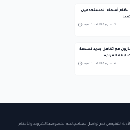
نظام أسماء المستخدمين
صية
١٦ محرم ١٤٤٨ هـ
-
1
دقيقة
مازون مع تكامل جديد لمنصة
١٥ محرم ١٤٤٨ هـ
-
1
دقيقة
لأدلة التقنية
من نحن
تواصل معنا
سياسة الخصوصية
الشروط والأحكام