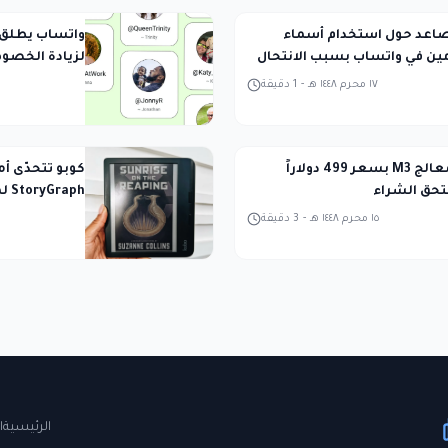
اعد حول استخدام أسماء
واتساب يطلق 
ن في واتساب بسبب الانتحال
لزيادة الخصو
١٧ محرم ١٤٤٨ هـ
-
1
دقيقة
آيباد Air بمعالج M3 بسعر 499 دولاراً
كوبو تتحدّى أ
حق الشراء
StoryGraph لمتابعة القراءة
١٥ محرم ١٤٤٨ هـ
-
3
دقيقة
الرئيسية
ا