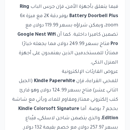
فيما يتعلق بأجهزة الأمن، فإن جرس الباب
Ring
Battery Doorbell Plus
يوفر دقة 2K مع ميزة 6x
zoom، ويمكن شراؤه بسعر 119.99 دولار، مع
تضمين كاميرا داخلية. كما أن
Google Nest Wifi
Pro
متاح بسعر 249.99 دولار، مما يجعله خيارًا
ممتازًا للمستخدمين الذين يعتمدون على أجهزة
المنزل الذكي.
عروض القارئات الإلكترونية
للمحبي القراءة، فإن
Kindle Paperwhite
(الجيل
الثاني عشر) متاح بسعر 124.99 دولار، وهو قارئ
كتب إلكتروني ممتاز ومقاوم للماء، ويأتي مع شاشة
بحجم 7 بوصة. أما
Kindle Colorsoft Signature
Edition
، والذي يتضمن شاحن لاسلكي، فيُباع
بسعر 257.97 دولار، مع خصم بقيمة 132 دولار.