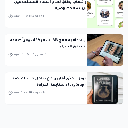
واتساب يطلق نظام أسماء المستخدمين
لزيادة الخصوصية
١٦ محرم ١٤٤٨ هـ
-
1
دقيقة
آيباد Air بمعالج M3 بسعر 499 دولاراً صفقة
تستحق الشراء
١٥ محرم ١٤٤٨ هـ
-
3
دقيقة
كوبو تتحدّى أمازون مع تكامل جديد لمنصة
StoryGraph لمتابعة القراءة
١٥ محرم ١٤٤٨ هـ
-
1
دقيقة