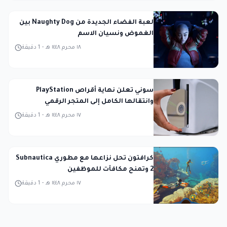
لعبة الفضاء الجديدة من Naughty Dog بين
الغموض ونسيان الاسم
١٨ محرم ١٤٤٨ هـ
-
1
دقيقة
سوني تعلن نهاية أقراص PlayStation
وانتقالها الكامل إلى المتجر الرقمي
١٧ محرم ١٤٤٨ هـ
-
1
دقيقة
كرافتون تحل نزاعها مع مطوري Subnautica
2 وتمنح مكافآت للموظفين
١٧ محرم ١٤٤٨ هـ
-
1
دقيقة