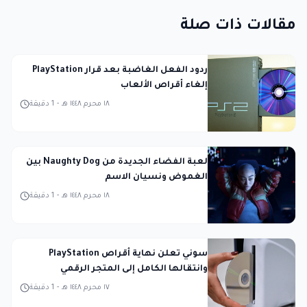
مقالات ذات صلة
ردود الفعل الغاضبة بعد قرار PlayStation
إلغاء أقراص الألعاب
١٨ محرم ١٤٤٨ هـ
-
1
دقيقة
لعبة الفضاء الجديدة من Naughty Dog بين
الغموض ونسيان الاسم
١٨ محرم ١٤٤٨ هـ
-
1
دقيقة
سوني تعلن نهاية أقراص PlayStation
وانتقالها الكامل إلى المتجر الرقمي
١٧ محرم ١٤٤٨ هـ
-
1
دقيقة