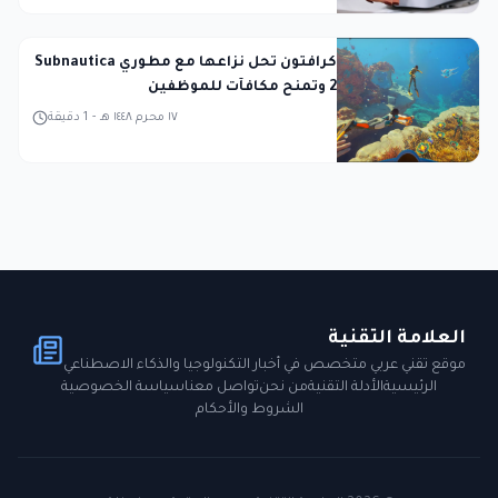
كرافتون تحل نزاعها مع مطوري Subnautica
2 وتمنح مكافآت للموظفين
١٧ محرم ١٤٤٨ هـ
-
1
دقيقة
العلامة التقنية
موقع تقني عربي متخصص في أخبار التكنولوجيا والذكاء الاصطناعي
الرئيسية
الأدلة التقنية
من نحن
تواصل معنا
سياسة الخصوصية
الشروط والأحكام