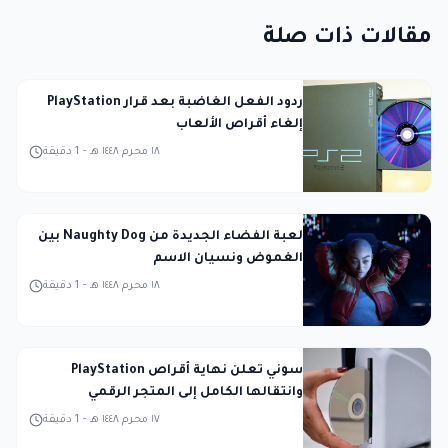
مقالات ذات صلة
ردود الفعل الغاضبة بعد قرار PlayStation
إلغاء أقراص الألعاب
١٨ محرم ١٤٤٨ هـ
-
1
دقيقة
لعبة الفضاء الجديدة من Naughty Dog بين
الغموض ونسيان الاسم
١٨ محرم ١٤٤٨ هـ
-
1
دقيقة
سوني تعلن نهاية أقراص PlayStation
وانتقالها الكامل إلى المتجر الرقمي
١٧ محرم ١٤٤٨ هـ
-
1
دقيقة