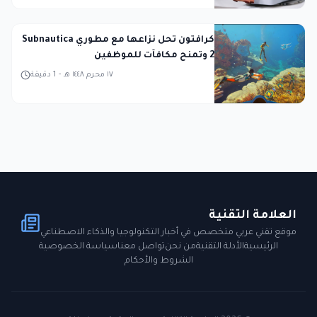
كرافتون تحل نزاعها مع مطوري Subnautica
2 وتمنح مكافآت للموظفين
١٧ محرم ١٤٤٨ هـ
-
1
دقيقة
العلامة التقنية
موقع تقني عربي متخصص في أخبار التكنولوجيا والذكاء الاصطناعي
الرئيسية
الأدلة التقنية
من نحن
تواصل معنا
سياسة الخصوصية
الشروط والأحكام