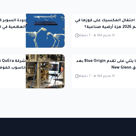
حتفال المكسيك على فوزها في
دودة السوبر ك
ناعية؟
العظمية في ا
١٨ محرم ١٤٤٨ هـ
-
1
دقيقة
رئيس ناسا يثني على تقدم Blue Origin بعد
شر
New
حاسوب كمومي 
١٧ محرم ١٤٤٨ هـ
-
1
دقيقة