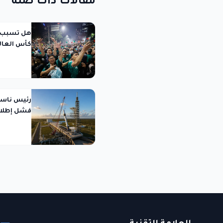
مقالات ذات صلة
هل تسبب ا
كأس العالم 2026 هزة أرضية ص
فشل إطلاق  Glenn