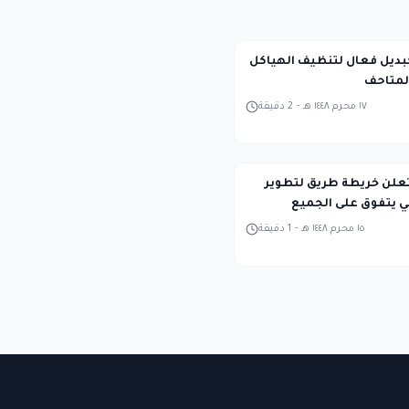
بديل فعال لتنظيف الهياكل
لمتاحف
١٧ محرم ١٤٤٨ هـ
-
2
دقيقة
كة QuEra تعلن خريطة طريق لتطوير
يتفوق على الجميع
١٥ محرم ١٤٤٨ هـ
-
1
دقيقة