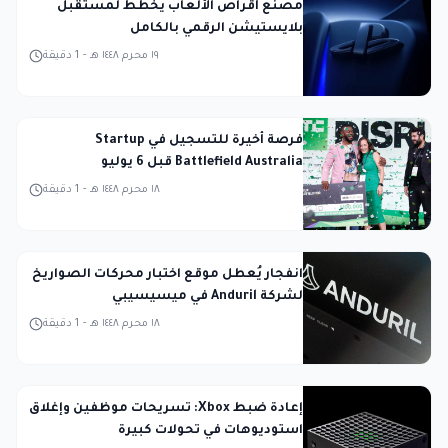
مصنع أقراص الألعاب يخطط لمستقبل
بلايستيشن الرقمي بالكامل
١٩ محرم ١٤٤٨ هـ
-
1
دقيقة
فرصة أخيرة للتسجيل في Startup
Battlefield Australia قبل 6 يوليو
١٨ محرم ١٤٤٨ هـ
-
1
دقيقة
انفجار يُعطل موقع اختبار محركات الصواريخ
لشركة Anduril في ميسيسيبي
١٨ محرم ١٤٤٨ هـ
-
1
دقيقة
إعادة ضبط Xbox: تسريحات موظفين وإغلاق
استوديوهات في تحولات كبيرة