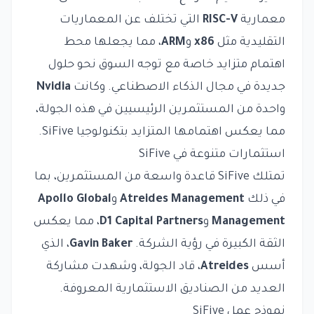
معمارية
RISC-V
التي تختلف عن المعماريات
التقليدية مثل
x86
و
ARM
، مما يجعلها محط
اهتمام متزايد خاصة مع توجه السوق نحو حلول
جديدة في مجال الذكاء الاصطناعي. وكانت
Nvidia
واحدة من المستثمرين الرئيسيين في هذه الجولة،
مما يعكس اهتمامها المتزايد بتكنولوجيا SiFive.
استثمارات متنوعة في SiFive
تمتلك SiFive قاعدة واسعة من المستثمرين، بما
في ذلك
Atreides Management
و
Apollo Global
Management
و
D1 Capital Partners
، مما يعكس
الثقة الكبيرة في رؤية الشركة.
Gavin Baker
، الذي
أسس
Atreides
، قاد الجولة، وشهدت مشاركة
العديد من الصناديق الاستثمارية المعروفة.
نموذج عمل SiFive