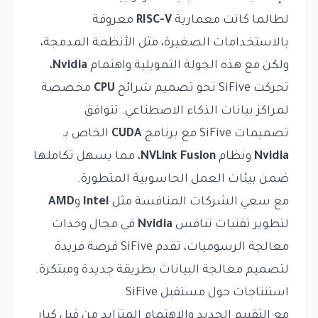
لطالما كانت معمارية
RISC-V
معروفة
بالاستخدامات الصغيرة، مثل الأنظمة المدمجة،
ولكن مع هذه الجولة التمويلية واهتمام
Nvidia
،
تحركت SiFive نحو تصميم شرائح
CPU
مخصصة
لمراكز بيانات الذكاء الاصطناعي. تتوافق
تصميمات SiFive مع برنامج
CUDA
الخاص بـ
Nvidia
ونظام
NVLink Fusion
، مما يسهل تكاملها
ضمن بيئات العمل الحاسوبية المتطورة.
مع سعي الشركات المنافسة مثل
Intel
و
AMD
لتطوير تقنيات تنافس
Nvidia
في مجال وحدات
معالجة الرسوميات، تقدم SiFive فرصة فريدة
لتصميم معالجة البيانات بطريقة جديدة ومبتكرة.
استنتاجات حول مستقبل SiFive
مع التقييم الجديد والاهتمام المتزايد من قبل كبار