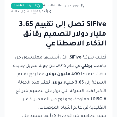
فريق تحرير العلامة التقنية
الشركات الناشئة
1
دقيقة
٢٤ شوال ١٤٤٧ هـ
SiFive تصل إلى تقييم 3.65
مليار دولار لتصميم رقائق
الذكاء الاصطناعي
أعلنت شركة
SiFive
، التي أسسها مهندسون من
جامعة
بركلي
في عام 2015، عن جولة تمويل جديدة
بلغت قيمتها
400 مليون دولار
، مما رفع تقييم
الشركة إلى
3.65 مليار دولار
. تعتبر هذه الجولة
الأكبر لهذه الشركة التي تركز على تصميم شرائح
RISC-V
المفتوحة، وهو نوع من المعمارية غير
التقليدية في عالم أشباه الموصلات.
تتميز تصاميم شرائح SiFive بأنها تعتمد على