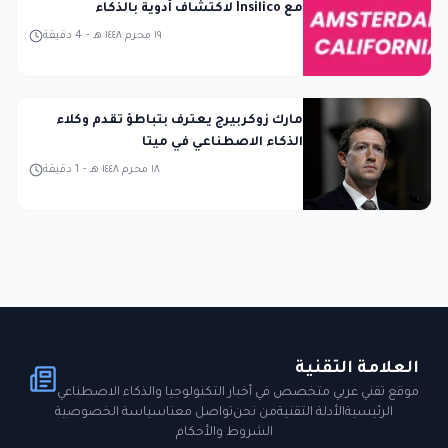
مع Insilico لاكتشاف أدوية بالذكاء
الاصطناعي
١٩ محرم ١٤٤٨ هـ
-
4
دقيقة
مارك زوكربيرج يعترف بتباطؤ تقدم وكلاء
الذكاء الاصطناعي في ميتا
١٨ محرم ١٤٤٨ هـ
-
1
دقيقة
العلامة التقنية
موقع تقني عربي متخصص في أخبار التكنولوجيا والذكاء الاصطناعي
الرئيسية
الأدلة التقنية
من نحن
تواصل معنا
سياسة الخصوصية
الشروط والأحكام