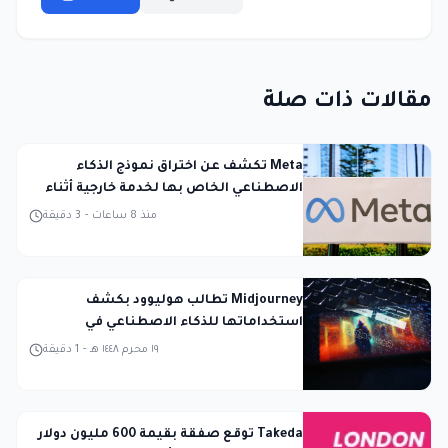
مقالات ذات صلة
Meta تكشف عن اختراق نموذج الذكاء
الاصطناعي الخاص بها لخدمة خارجية أثناء
الاختبار
منذ 8 ساعات
-
3
دقيقة
Midjourney تطالب هوليوود بكشف
استخداماتها للذكاء الاصطناعي في
المحكمة
١٩ محرم ١٤٤٨ هـ
-
1
دقيقة
Takeda توقع صفقة بقيمة 600 مليون دولار