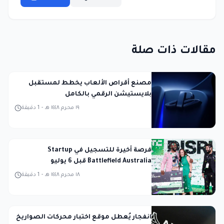
مقالات ذات صلة
مصنع أقراص الألعاب يخطط لمستقبل
بلايستيشن الرقمي بالكامل
١٩ محرم ١٤٤٨ هـ
-
1
دقيقة
فرصة أخيرة للتسجيل في Startup
Battlefield Australia قبل 6 يوليو
١٨ محرم ١٤٤٨ هـ
-
1
دقيقة
انفجار يُعطل موقع اختبار محركات الصواريخ