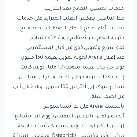
خدمات تحسين النماذج بعد التدريب.
هذا التنافس يعكس الطلب المتزايد على خدمات
تحسين أداء نماذج الذكاء الاصطناعي خاصة مع
التوجه العام نحو تعظيم جودة هذه النماذج.
نمو سريع وتمويل قوي من كبار المستثمرين
عند إعلان Arena لجولة تمويل بقيمة 150 مليون
دولار في يناير بقيمة سوقية 1.7 مليار دولار، كانت
إيراداتها السنوية حوالي 30 مليون دولار، مما يبرز
تسارع نموها إلى أكثر من 100 مليون دولار خلال أقل
من نصف سنة.
تأسست Arena على يد أنستاسيوس
أنجيلوبولوس (الرئيس التنفيذي)، ووي-لين تشيانغ
(رئيس التكنولوجيا)، وإيون ستويكا، أستاذ جامعة
بيركلي وأحد مؤسسي Databricks. وجمعت الشركة