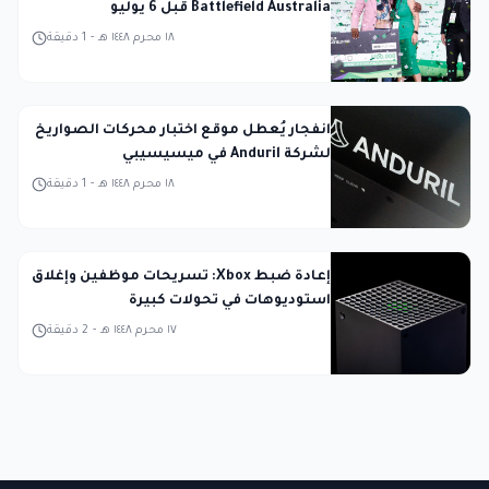
Battlefield Australia قبل 6 يوليو
١٨ محرم ١٤٤٨ هـ
-
1
دقيقة
انفجار يُعطل موقع اختبار محركات الصواريخ
لشركة Anduril في ميسيسيبي
١٨ محرم ١٤٤٨ هـ
-
1
دقيقة
إعادة ضبط Xbox: تسريحات موظفين وإغلاق
استوديوهات في تحولات كبيرة
١٧ محرم ١٤٤٨ هـ
-
2
دقيقة