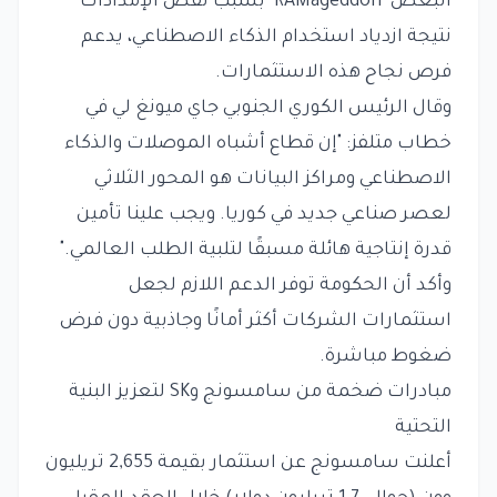
البعض "RAMageddon" بسبب نقص الإمدادات
نتيجة ازدياد استخدام الذكاء الاصطناعي، يدعم
فرص نجاح هذه الاستثمارات.
وقال الرئيس الكوري الجنوبي جاي ميونغ لي في
خطاب متلفز: "إن قطاع أشباه الموصلات والذكاء
الاصطناعي ومراكز البيانات هو المحور الثلاثي
لعصر صناعي جديد في كوريا. ويجب علينا تأمين
قدرة إنتاجية هائلة مسبقًا لتلبية الطلب العالمي."
وأكد أن الحكومة توفر الدعم اللازم لجعل
استثمارات الشركات أكثر أمانًا وجاذبية دون فرض
ضغوط مباشرة.
مبادرات ضخمة من سامسونج وSK لتعزيز البنية
التحتية
أعلنت سامسونج عن استثمار بقيمة 2,655 تريليون