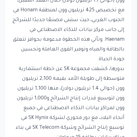
وون (حوالي 1.7 تريليون دولار) خلال العقد المقبل،
مع تخصيص 425 تريليون وون لمنطقة Honam في
الجنوب الغربي، حيث ستبني مصنعًا جديدًا للشرائح
إلى جانب مركز بيانات للذكاء الاصطناعي في
Haenam. وتأتي هذه الخطوة مدعومة بحوافز تتعلق
بالطاقة والمياه وتوفير القوى العاملة وتحسين
جودة الحياة.
بدورها، كشفت مجموعة SK عن خطة استثمارية
متوسطة إلى طويلة الأمد بقيمة 2,100 تريليون
وون (حوالي 1.4 تريليون دولار)، منها 1,100 تريليون
وون لتوسيع قدرات إنتاج الشرائح و1,000 تريليون
وون لمراكز بيانات الذكاء الاصطناعي في جميع
أنحاء البلاد، مع دور محوري لشركة SK Hynix في
توسيع إنتاج الشرائح وشركة SK Telecom في بناء