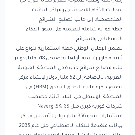
إطار خطة وطنية طموحة لتعزيز مكانة كوريا في
مجالات الذكاء الاصطناعي ومراكز البيانات
المتخصصة، إلى جانب تصنيع الشرائح.
خطة كورية شاملة للهيمنة على سوق الذكاء
الاصطناعي والشرائح
تضمن الإعلان الوطني خطة استثمارية تتوزع على
ثلاثة محاور رئيسية: أولها تخصيص 518 مليار دولار
لبناء مصانع شرائح جديدة في المنطقة الجنوبية
الغربية، بالإضافة إلى 52 مليار دولار لإنشاء مركز
تجميع ذاكرة عالية النطاق الترددي (HBM) في
المنطقة الوسطى من البلاد. ثانيًا، خصصت
شركات كورية كبرى مثل SK، GS، وNaver
استثمارات بنحو 356 مليار دولار لتأسيس مراكز
بيانات متقدمة للذكاء الاصطناعي حتى عام 2035.