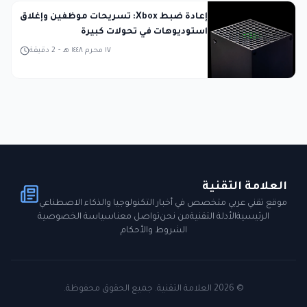
إعادة ضبط Xbox: تسريحات موظفين وإغلاق
استوديوهات في تحولات كبيرة
١٧ محرم ١٤٤٨ هـ
-
2
دقيقة
العلامة التقنية
موقع تقني عربي متخصص في أخبار التكنولوجيا والذكاء الاصطناعي
الرئيسية
الأدلة التقنية
من نحن
تواصل معنا
سياسة الخصوصية
الشروط والأحكام
©
2026
العلامة التقنية. جميع الحقوق محفوظة.