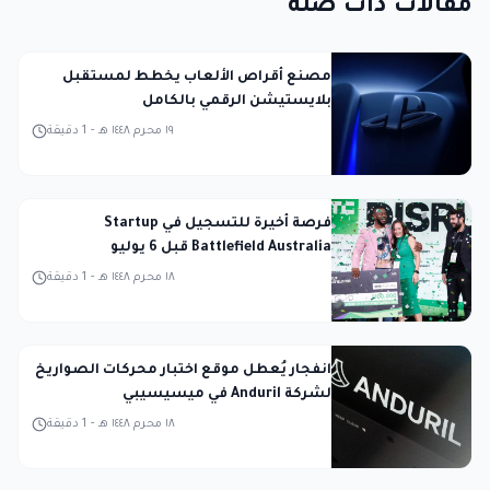
مقالات ذات صلة
مصنع أقراص الألعاب يخطط لمستقبل
بلايستيشن الرقمي بالكامل
١٩ محرم ١٤٤٨ هـ
-
1
دقيقة
فرصة أخيرة للتسجيل في Startup
Battlefield Australia قبل 6 يوليو
١٨ محرم ١٤٤٨ هـ
-
1
دقيقة
انفجار يُعطل موقع اختبار محركات الصواريخ
لشركة Anduril في ميسيسيبي
١٨ محرم ١٤٤٨ هـ
-
1
دقيقة