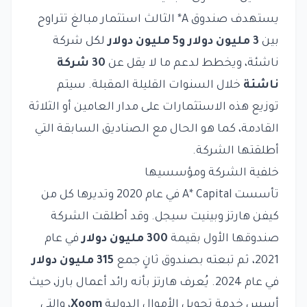
يستهدف صندوق A* الثالث استثمار مبالغ تتراوح
بين
3 مليون دولار و5 مليون دولار
لكل شركة
ناشئة، ويخطط لدعم ما لا يقل عن
30 شركة
ناشئة
خلال السنوات القليلة المقبلة. سيتم
توزيع هذه الاستثمارات على مدار العامين أو الثلاثة
القادمة، كما هو الحال مع الصناديق السابقة التي
أطلقتها الشركة.
خلفية الشركة ومؤسسيها
تأسست A* Capital في عام 2020 وتديرها كل من
كيفن هارتز وبينيت سيجل. وقد أطلقت الشركة
صندوقها الأول بقيمة
300 مليون دولار
في عام
2021، ثم تبعته بصندوق ثانٍ جمع
315 مليون دولار
في عام 2024. يُعرف هارتز بأنه رائد أعمال بارز، حيث
أسس خدمة تحويل الأموال الدولية
Xoom
، والتي