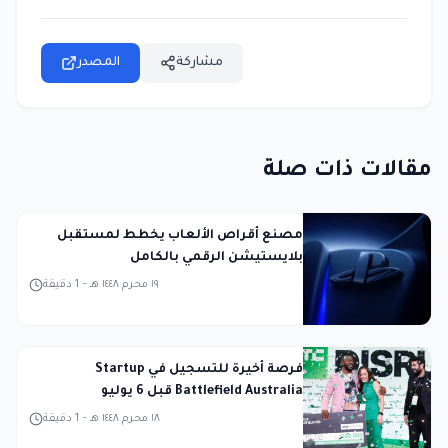
مشاركة
المصدر
مقالات ذات صلة
مصنع أقراص الألعاب يخطط لمستقبل
بلايستيشن الرقمي بالكامل
١٩ محرم ١٤٤٨ هـ
-
1
دقيقة
فرصة أخيرة للتسجيل في Startup
Battlefield Australia قبل 6 يوليو
١٨ محرم ١٤٤٨ هـ
-
1
دقيقة