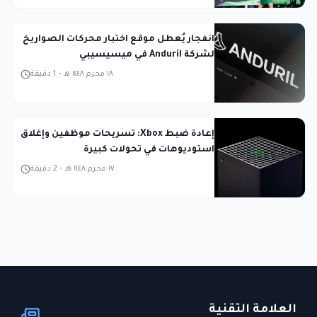
انفجار يُعطل موقع اختبار محركات الصواريخ
لشركة Anduril في ميسيسيبي
١٨ محرم ١٤٤٨ هـ
-
1
دقيقة
إعادة ضبط Xbox: تسريحات موظفين وإغلاق
استوديوهات في تحولات كبيرة
١٧ محرم ١٤٤٨ هـ
-
2
دقيقة
العلامة التقنية