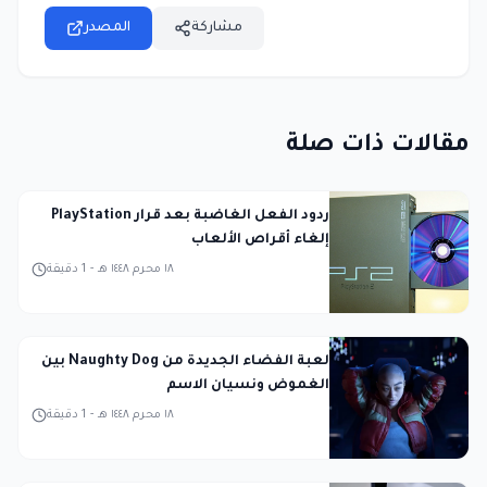
مشاركة
المصدر
مقالات ذات صلة
ردود الفعل الغاضبة بعد قرار PlayStation
إلغاء أقراص الألعاب
١٨ محرم ١٤٤٨ هـ
-
1
دقيقة
لعبة الفضاء الجديدة من Naughty Dog بين
الغموض ونسيان الاسم
١٨ محرم ١٤٤٨ هـ
-
1
دقيقة