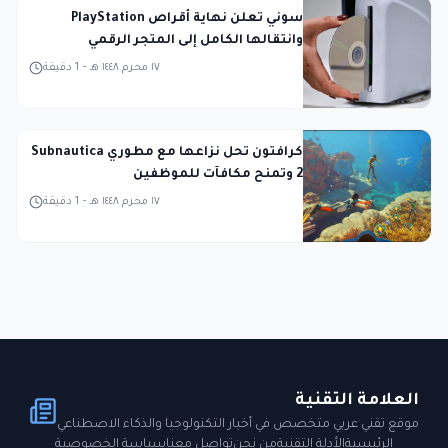
سوني تعلن نهاية أقراص PlayStation
وانتقالها الكامل إلى المتجر الرقمي
١٧ محرم ١٤٤٨ هـ
-
1
دقيقة
كرافتون تحل نزاعها مع مطوري Subnautica
2 وتمنح مكافآت للموظفين
١٧ محرم ١٤٤٨ هـ
-
1
دقيقة
العلامة التقنية
موقع تقني عربي متخصص في أخبار التكنولوجيا والذكاء الاصطناعي
الرئيسية
الأدلة التقنية
من نحن
تواصل معنا
سياسة الخصوصية