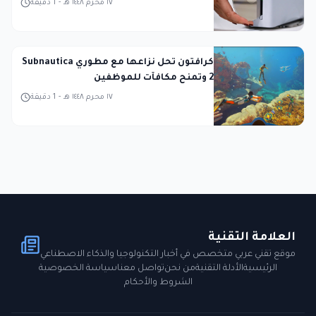
١٧ محرم ١٤٤٨ هـ
-
1
دقيقة
كرافتون تحل نزاعها مع مطوري Subnautica
2 وتمنح مكافآت للموظفين
١٧ محرم ١٤٤٨ هـ
-
1
دقيقة
العلامة التقنية
موقع تقني عربي متخصص في أخبار التكنولوجيا والذكاء الاصطناعي
الرئيسية
الأدلة التقنية
من نحن
تواصل معنا
سياسة الخصوصية
الشروط والأحكام