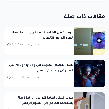
مقالات ذات صلة
ردود الفعل الغاضبة بعد قرار PlayStation
إلغاء أقراص الألعاب
١٨ محرم ١٤٤٨ هـ
-
1
دقيقة
لعبة الفضاء الجديدة من Naughty Dog بين
الغموض ونسيان الاسم
١٨ محرم ١٤٤٨ هـ
-
1
دقيقة
سوني تعلن نهاية أقراص PlayStation
وانتقالها الكامل إلى المتجر الرقمي