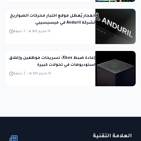
انفجار يُعطل موقع اختبار محركات الصواريخ
لشركة Anduril في ميسيسيبي
١٨ محرم ١٤٤٨ هـ
-
1
دقيقة
إعادة ضبط Xbox: تسريحات موظفين وإغلاق
استوديوهات في تحولات كبيرة
١٧ محرم ١٤٤٨ هـ
-
2
دقيقة
العلامة التقنية