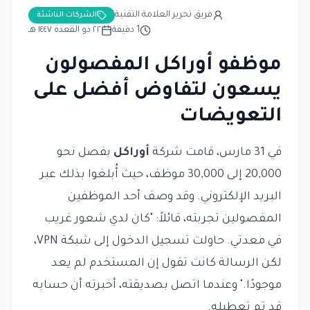
فريق تحرير العلامة التقنية
الشركات الناشئة
1
دقيقة
٢٢ ذو القعدة ١٤٤٧ هـ
موظفو أوراكل المفصولون
يسعون لتفاوض أفضل على
التعويضات
في 31 مارس، قامت شركة
أوراكل
بفصل نحو
20,000 إلى 30,000 موظف، حيث أُبلغوا بذلك عبر
البريد الإلكتروني. وقد وصف أحد الموظفين
المفصولين تجربته، قائلاً: "كان لدي شعور غريب
في معدتي. حاولت تسجيل الدخول إلى شبكة VPN،
لكن الرسالة كانت تقول إن المستخدم لم يعد
موجودًا." وعندما اتصل بصديقته، أخبرته أن حسابه
قد تم تعطيله.