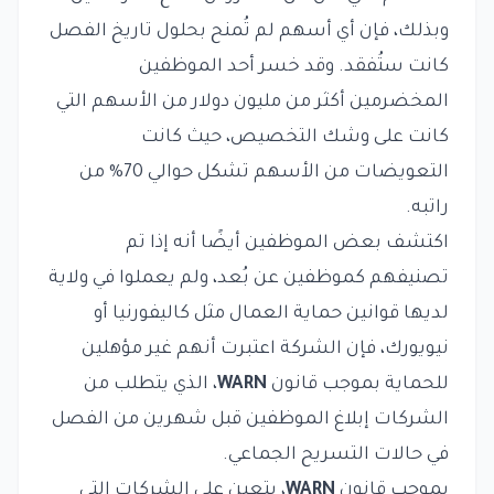
وبذلك، فإن أي أسهم لم تُمنح بحلول تاريخ الفصل
كانت ستُفقد. وقد خسر أحد الموظفين
المخضرمين أكثر من مليون دولار من الأسهم التي
كانت على وشك التخصيص، حيث كانت
التعويضات من الأسهم تشكل حوالي 70% من
راتبه.
اكتشف بعض الموظفين أيضًا أنه إذا تم
تصنيفهم كموظفين عن بُعد، ولم يعملوا في ولاية
لديها قوانين حماية العمال مثل كاليفورنيا أو
نيويورك، فإن الشركة اعتبرت أنهم غير مؤهلين
للحماية بموجب قانون
WARN
، الذي يتطلب من
الشركات إبلاغ الموظفين قبل شهرين من الفصل
في حالات التسريح الجماعي.
بموجب قانون
WARN
، يتعين على الشركات التي