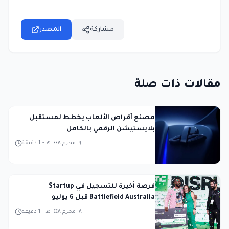
مشاركة
المصدر
مقالات ذات صلة
مصنع أقراص الألعاب يخطط لمستقبل
بلايستيشن الرقمي بالكامل
١٩ محرم ١٤٤٨ هـ
-
1
دقيقة
فرصة أخيرة للتسجيل في Startup
Battlefield Australia قبل 6 يوليو
١٨ محرم ١٤٤٨ هـ
-
1
دقيقة