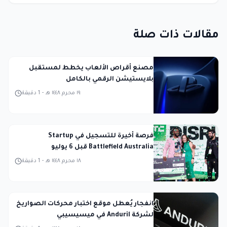
مقالات ذات صلة
مصنع أقراص الألعاب يخطط لمستقبل
بلايستيشن الرقمي بالكامل
١٩ محرم ١٤٤٨ هـ
-
1
دقيقة
فرصة أخيرة للتسجيل في Startup
Battlefield Australia قبل 6 يوليو
١٨ محرم ١٤٤٨ هـ
-
1
دقيقة
انفجار يُعطل موقع اختبار محركات الصواريخ
لشركة Anduril في ميسيسيبي