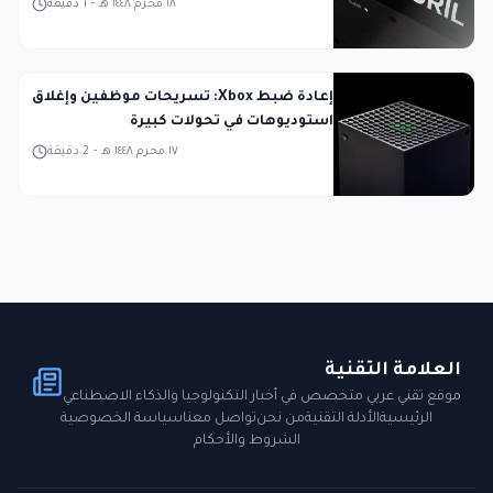
١٨ محرم ١٤٤٨ هـ
-
1
دقيقة
إعادة ضبط Xbox: تسريحات موظفين وإغلاق
استوديوهات في تحولات كبيرة
١٧ محرم ١٤٤٨ هـ
-
2
دقيقة
العلامة التقنية
موقع تقني عربي متخصص في أخبار التكنولوجيا والذكاء الاصطناعي
الرئيسية
الأدلة التقنية
من نحن
تواصل معنا
سياسة الخصوصية
الشروط والأحكام