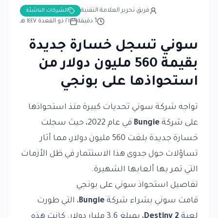
فريق تحرير العلامة التقنية
الشركات الناشئة
1
دقيقة
٢١ ذو القعدة ١٤٤٧ هـ
سوني تسجل خسارة جديدة
بقيمة 560 مليون دولار من
استحواذها على بونجي
تواجه شركة سوني تحديات كبيرة منذ استحواذها
على شركة
Bungie
في عام 2022، حيث سجلت
خسارة جديدة بلغت 560 مليون دولار، مما أثار
تساؤلات حول جدوى هذا الاستثمار في ظل الأزمات
التي تمر بها ألعابها الشهيرة.
تفاصيل استحواذ سوني على بونجي
قامت سوني بشراء شركة
Bungie
، التي طورت
لعبة
Destiny 2
، بمبلغ 3.6 مليار دولار. كانت هذه