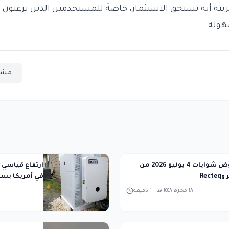
بته أنه يستحق الاستثمار، خاصةً للمستخدمين الذين يرغبون 
ولة.
مشا
أفضل عروض شوايات 4 يوليو 2026 من
ارتفاع قياسي 
Rec
في أمريكا بسب
١٨ محرم ١٤٤٨ هـ
-
1
دقيقة