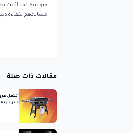
متوسط. لقد أثبتت تجر
مسابحهم بكفاءة وسه
مقالات ذات صلة
ويبر وتريغر وteq