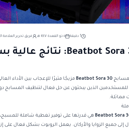
1
دقيقة
٥ ذو القعدة ١٤٤٧ هـ
فريق تحرير العلامة ال
مراجعة Beatbot Sora 30: نتائج عال
لمسابح
Beatbot Sora 30
مزيجًا مثيرًا للإعجاب بين الأداء الع
بًا للمستخدمين الذين يبحثون عن حل فعال لتنظيف المسابح دو
 مماثلة.
ملة
Beatbot Sora 
هي قدرتها على توفير تغطية شاملة للمسبح، ح
 إلى جميع الزوايا والأركان. يعمل الروبوت بشكل فعال على إزا