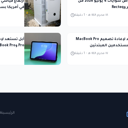
أفضل عروض شوايات 4 يوليو 2026 من
ارتفاع قياسي 
Rec
في أمريكا بسب
١٨ محرم ١٤٤٨ هـ
-
1
دقيقة
آبل تستعد لإعادة تصميم MacBook Pro
مستخدمين المبتدئين
2027
١٧ محرم ١٤٤٨ هـ
-
1
دقيقة
الرئيسية
ا