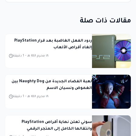
مقالات ذات صلة
ردود الفعل الغاضبة بعد قرار PlayStation
إلغاء أقراص الألعاب
١٨ محرم ١٤٤٨ هـ
-
1
دقيقة
لعبة الفضاء الجديدة من Naughty Dog بين
الغموض ونسيان الاسم
١٨ محرم ١٤٤٨ هـ
-
1
دقيقة
سوني تعلن نهاية أقراص PlayStation
وانتقالها الكامل إلى المتجر الرقمي