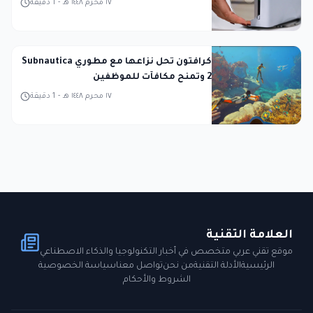
١٧ محرم ١٤٤٨ هـ
-
1
دقيقة
كرافتون تحل نزاعها مع مطوري Subnautica
2 وتمنح مكافآت للموظفين
١٧ محرم ١٤٤٨ هـ
-
1
دقيقة
العلامة التقنية
موقع تقني عربي متخصص في أخبار التكنولوجيا والذكاء الاصطناعي
الرئيسية
الأدلة التقنية
من نحن
تواصل معنا
سياسة الخصوصية
الشروط والأحكام