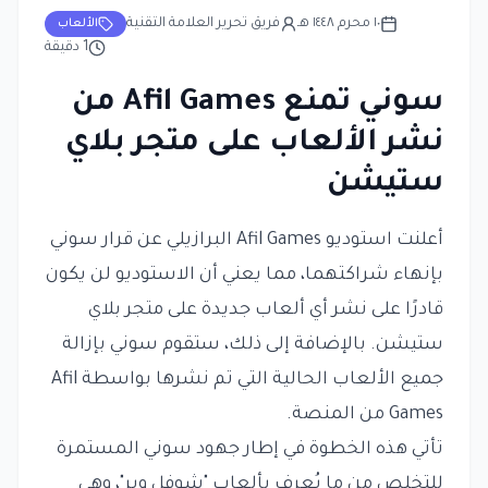
١٠ محرم ١٤٤٨ هـ
فريق تحرير العلامة التقنية
الألعاب
1
دقيقة
سوني تمنع Afil Games من
نشر الألعاب على متجر بلاي
ستيشن
أعلنت استوديو Afil Games البرازيلي عن قرار سوني
بإنهاء شراكتهما، مما يعني أن الاستوديو لن يكون
قادرًا على نشر أي ألعاب جديدة على متجر بلاي
ستيشن. بالإضافة إلى ذلك، ستقوم سوني بإزالة
جميع الألعاب الحالية التي تم نشرها بواسطة Afil
Games من المنصة.
تأتي هذه الخطوة في إطار جهود سوني المستمرة
للتخلص من ما يُعرف بألعاب "شوفل وير"، وهي