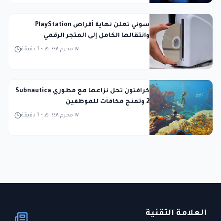
سوني تعلن نهاية أقراص PlayStation
وانتقالها الكامل إلى المتجر الرقمي
١٧ محرم ١٤٤٨ هـ
-
1
دقيقة
كرافتون تحل نزاعها مع مطوري Subnautica
2 وتمنح مكافآت للموظفين
١٧ محرم ١٤٤٨ هـ
-
1
دقيقة
العلامة التقنية