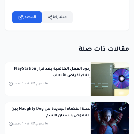
مشاركة
المصدر
مقالات ذات صلة
ردود الفعل الغاضبة بعد قرار PlayStation
إلغاء أقراص الألعاب
١٨ محرم ١٤٤٨ هـ
-
1
دقيقة
لعبة الفضاء الجديدة من Naughty Dog بين
الغموض ونسيان الاسم
١٨ محرم ١٤٤٨ هـ
-
1
دقيقة