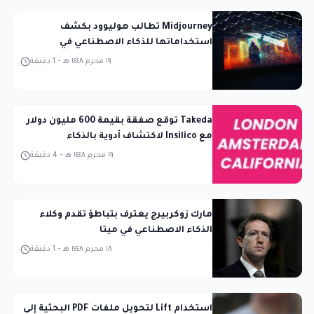
Midjourney تطالب هوليوود بكشف
استخداماتها للذكاء الاصطناعي في
المحكمة
١٩ محرم ١٤٤٨ هـ
-
1
دقيقة
Takeda توقع صفقة بقيمة 600 مليون دولار
مع Insilico لاكتشاف أدوية بالذكاء
الاصطناعي
١٩ محرم ١٤٤٨ هـ
-
4
دقيقة
مارك زوكربيرج يعترف بتباطؤ تقدم وكلاء
الذكاء الاصطناعي في ميتا
١٨ محرم ١٤٤٨ هـ
-
1
دقيقة
استخدام Lift لتحويل ملفات PDF البحثية إلى