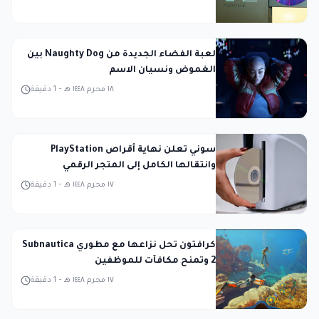
لعبة الفضاء الجديدة من Naughty Dog بين
الغموض ونسيان الاسم
١٨ محرم ١٤٤٨ هـ
-
1
دقيقة
سوني تعلن نهاية أقراص PlayStation
وانتقالها الكامل إلى المتجر الرقمي
١٧ محرم ١٤٤٨ هـ
-
1
دقيقة
كرافتون تحل نزاعها مع مطوري Subnautica
2 وتمنح مكافآت للموظفين
١٧ محرم ١٤٤٨ هـ
-
1
دقيقة