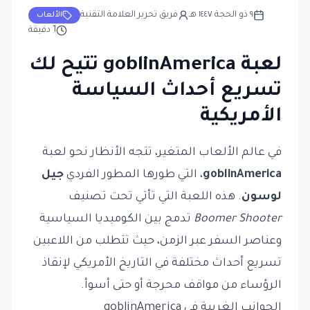
٩ ذو الحجة ١٤٤٧ هـ
فريق تحرير العلامة التقنية
الألعاب
1
دقيقة
لعبة goblinAmerica تتيح لك
تسريع أحداث السياسة
الأمريكية
في عالم الألعاب المتغير، تتجه الأنظار نحو لعبة
goblinAmerica
، التي طورها المطور الفردي
جيل
لوسون
. هذه اللعبة التي تأتي تحت تصنيف
Boomer Shooter
تدمج بين الكوميديا السياسية
وعناصر السفر عبر الزمن، حيث تتطلب من اللاعبين
تسريع أحداث مختلفة في التاريخ الأمريكي لإنقاذ
الرؤساء من مواقف محرجة أو حتى أسوأ.
الجوانب الغريبة في goblinAmerica