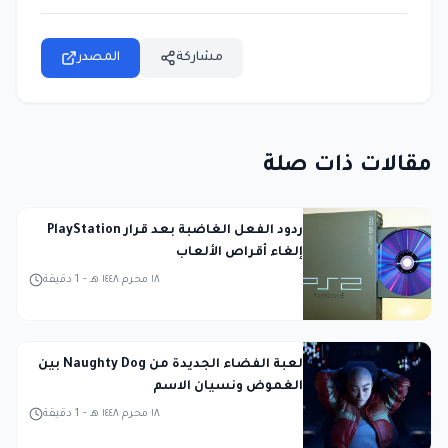
مشاركة
المصدر
مقالات ذات صلة
ردود الفعل الغاضبة بعد قرار PlayStation
إلغاء أقراص الألعاب
١٨ محرم ١٤٤٨ هـ
-
1
دقيقة
لعبة الفضاء الجديدة من Naughty Dog بين
الغموض ونسيان الاسم
١٨ محرم ١٤٤٨ هـ
-
1
دقيقة