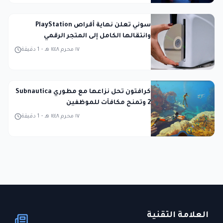
سوني تعلن نهاية أقراص PlayStation
وانتقالها الكامل إلى المتجر الرقمي
١٧ محرم ١٤٤٨ هـ
-
1
دقيقة
كرافتون تحل نزاعها مع مطوري Subnautica
2 وتمنح مكافآت للموظفين
١٧ محرم ١٤٤٨ هـ
-
1
دقيقة
العلامة التقنية