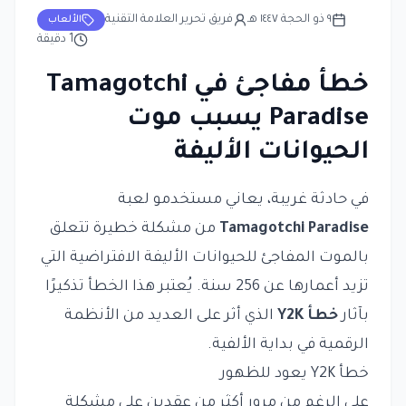
٩ ذو الحجة ١٤٤٧ هـ
فريق تحرير العلامة التقنية
الألعاب
1
دقيقة
خطأ مفاجئ في Tamagotchi
Paradise يسبب موت
الحيوانات الأليفة
في حادثة غريبة، يعاني مستخدمو لعبة
Tamagotchi Paradise
من مشكلة خطيرة تتعلق
بالموت المفاجئ للحيوانات الأليفة الافتراضية التي
تزيد أعمارها عن 256 سنة. يُعتبر هذا الخطأ تذكيرًا
بآثار
خطأ Y2K
الذي أثر على العديد من الأنظمة
الرقمية في بداية الألفية.
خطأ Y2K يعود للظهور
على الرغم من مرور أكثر من عقدين على مشكلة