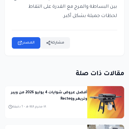
بين البساطة والمرح مع القدرة على التقاط
لحظات جميلة بشكل أكبر.
مشاركة
المصدر
مقالات ذات صلة
أفضل عروض شوايات 4 يوليو 2026 من ويبر
وتريغر وRecteq
١٨ محرم ١٤٤٨ هـ
-
1
دقيقة