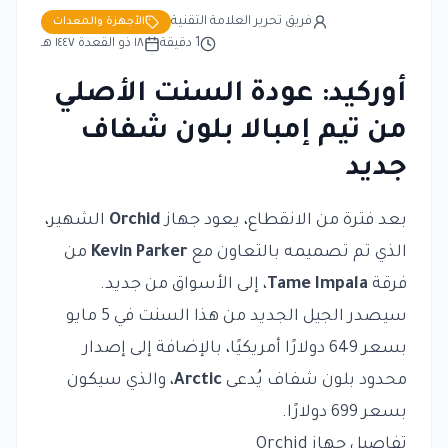
فريق تحرير العلامة التقنية
الأجهزة والمعدات
1
دقيقة
١٨ ذو القعدة ١٤٤٧ هـ
أوركيد: عودة السنت الأصلي
من تيم إمبالا بلون شفاف
جديد
بعد فترة من الانقطاع، يعود جهاز
Orchid
الشهير،
الذي تم تصميمه بالتعاون مع
Kevin Parker
من
فرقة
Tame Impala
، إلى الأسواق من جديد.
سيصدر الجيل الجديد من هذا السنت في 5 مايو
بسعر 649 دولارًا أمريكيًا، بالإضافة إلى إصدار
محدود بلون شفاف يُدعى
Arctic
، والذي سيكون
بسعر 699 دولارًا.
تفاصيل جهاز Orchid