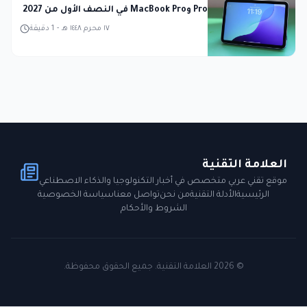
Pro وMacBook Pro في النصف الأول من 2027
١٧ محرم ١٤٤٨ هـ
-
1
دقيقة
العلامة التقنية
موقع تقني عربي متخصص في أخبار التكنولوجيا والذكاء الاصطناعي
الرئيسية
الأدلة التقنية
من نحن
تواصل معنا
سياسة الخصوصية
الشروط والأحكام
©
2026
العلامة التقنية. جميع الحقوق محفوظة.