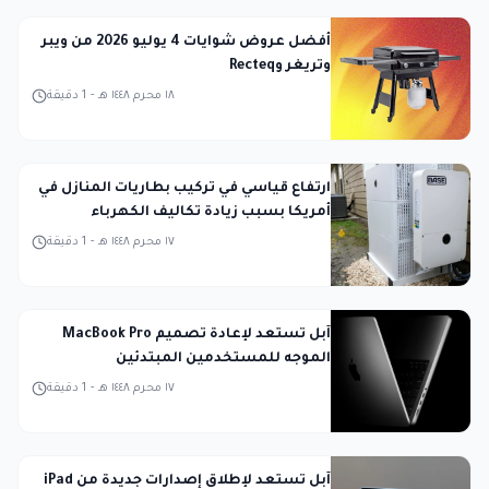
أفضل عروض شوايات 4 يوليو 2026 من ويبر
وتريغر وRecteq
١٨ محرم ١٤٤٨ هـ
-
1
دقيقة
ارتفاع قياسي في تركيب بطاريات المنازل في
أمريكا بسبب زيادة تكاليف الكهرباء
١٧ محرم ١٤٤٨ هـ
-
1
دقيقة
آبل تستعد لإعادة تصميم MacBook Pro
الموجه للمستخدمين المبتدئين
١٧ محرم ١٤٤٨ هـ
-
1
دقيقة
آبل تستعد لإطلاق إصدارات جديدة من iPad