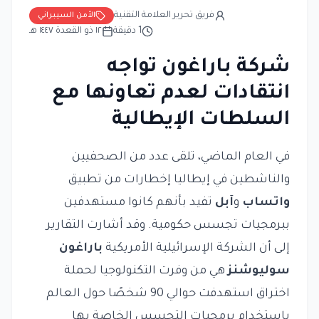
فريق تحرير العلامة التقنية
الأمن السيبراني
1
دقيقة
١٢ ذو القعدة ١٤٤٧ هـ
شركة باراغون تواجه
انتقادات لعدم تعاونها مع
السلطات الإيطالية
في العام الماضي، تلقى عدد من الصحفيين
والناشطين في إيطاليا إخطارات من تطبيق
واتساب
و
آبل
تفيد بأنهم كانوا مستهدفين
ببرمجيات تجسس حكومية. وقد أشارت التقارير
إلى أن الشركة الإسرائيلية الأمريكية
باراغون
سوليوشنز
هي من وفرت التكنولوجيا لحملة
اختراق استهدفت حوالي 90 شخصًا حول العالم
باستخدام برمجيات التجسس الخاصة بها