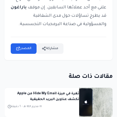
علني مع أحد عملائها السابقين. إن موقف
باراغون
قد يطرح تساؤلات حول مدى الشفافية
والمسؤولية في صناعة البرمجيات التجسسية.
مشاركة
المصدر
مقالات ذات صلة
ثغرة في ميزة Hide My Email من Apple
تكشف عناوين البريد الحقيقية
١٨ محرم ١٤٤٨ هـ
-
1
دقيقة