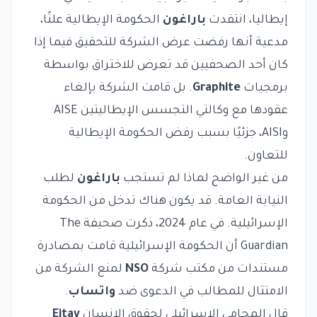
إيطاليا، انتقدت
باراغون
الحكومة الإيطالية علنًا،
مدعية أنها رفضت عرض الشركة للتحقيق فيما إذا
كان أحد الصحفيين قد تعرض للاختراق بواسطة
برمجيات
Graphite
. بل قامت الشركة بإلغاء
عقودها مع وكالتي التجسس الإيطاليتين AISE
وAISI، جزئيًا بسبب رفض الحكومة الإيطالية
للتعاون.
من غير الواضح لماذا لم تستجب
باراغون
لطلب
النيابة العامة. قد يكون هناك تدخل من الحكومة
الإسرائيلية. في عام 2024، ذكرت صحيفة
The
Guardian
أن الحكومة الإسرائيلية قامت بمصادرة
مستندات من مكتب شركة
NSO
لمنع الشركة من
الامتثال للمطالب في الدعوى ضد
واتساب
.
قال المحامي الإسرائيلي لحقوق الإنسان
Eitay