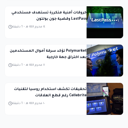
خروقات أمنية متكررة تستهدف مستخدمي
LastPass وقضية جون بولتون
١٤ محرم ١٤٤٨ هـ
-
1
دقيقة
Polymarket تؤكد سرقة أموال المستخدمين
بعد اختراق جهة خارجية
١١ محرم ١٤٤٨ هـ
-
1
دقيقة
تحقيقات تكشف استخدام روسيا لتقنيات
Cellebrite رغم قطع العلاقات
١٠ محرم ١٤٤٨ هـ
-
1
دقيقة