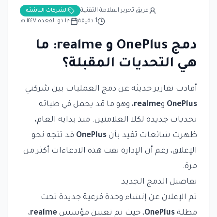
فريق تحرير العلامة التقنية
الشركات الناشئة
1
دقيقة
١٣ ذو القعدة ١٤٤٧ هـ
دمج OnePlus و realme: ما
هي التحديات المقبلة؟
أفادت تقارير حديثة عن دمج العمليات بين شركتي
OnePlus
و
realme
، وهو ما قد يحمل في طياته
تحديات جديدة لكلا العلامتين. منذ بداية العام،
ظهرت شائعات تفيد بأن
OnePlus
قد تتجه نحو
الإغلاق، رغم أن الإدارة نفت هذه الادعاءات أكثر من
مرة.
تفاصيل الدمج الجديد
تم الإعلان عن إنشاء وحدة فرعية جديدة تحت
مظلة
OnePlus
، حيث تم تعيين مؤسس
realme
،