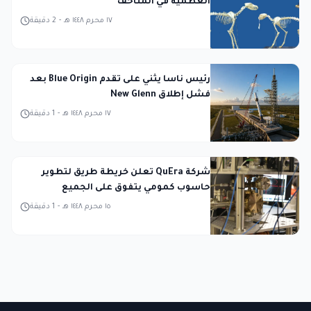
العظمية في المتاحف
١٧ محرم ١٤٤٨ هـ
-
2
دقيقة
رئيس ناسا يثني على تقدم Blue Origin بعد
فشل إطلاق New Glenn
١٧ محرم ١٤٤٨ هـ
-
1
دقيقة
شركة QuEra تعلن خريطة طريق لتطوير
حاسوب كمومي يتفوق على الجميع
١٥ محرم ١٤٤٨ هـ
-
1
دقيقة