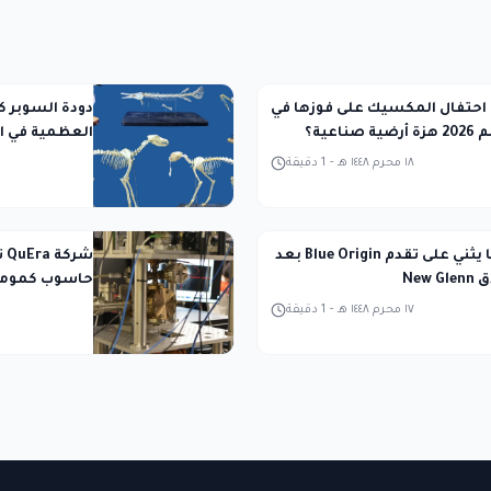
حتفال المكسيك على فوزها في
دودة السوبر ك
ناعية؟
العظمية في ا
١٨ محرم ١٤٤٨ هـ
-
1
دقيقة
رئيس ناسا يثني على تقدم Blue Origin بعد
شر
New
حاسوب كمومي 
١٧ محرم ١٤٤٨ هـ
-
1
دقيقة