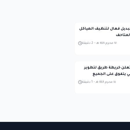
بديل فعال لتنظيف الهياكل
لمتاحف
١٧ محرم ١٤٤٨ هـ
-
2
دقيقة
كة QuEra تعلن خريطة طريق لتطوير
يتفوق على الجميع
١٥ محرم ١٤٤٨ هـ
-
1
دقيقة