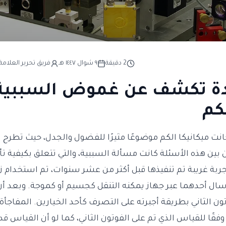
2
دقيقة
٩ شوال ١٤٤٧ هـ
فريق تحرير العلامة 
دة تكشف عن غموض السببية
كم
نت ميكانيكا الكم موضوعًا مثيرًا للفضول والجدل، حيث تطرح 
بين هذه الأسئلة كانت مسألة السببية، والتي تتعلق بكيفية تأث
ة غريبة تم تنفيذها قبل أكثر من عشر سنوات، تم استخدام ز
ال أحدهما عبر جهاز يمكنه التنقل كجسيم أو كموجة. وبعد أن 
ون الثاني بطريقة أجبرته على التصرف كأحد الخيارين. المفاجأة
وفقًا للقياس الذي تم على الفوتون الثاني، كما لو أن القياس قد