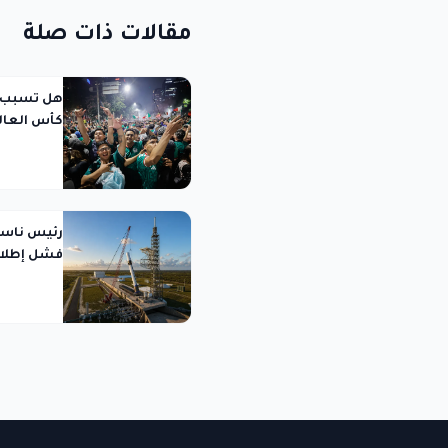
مقالات ذات صلة
هل تسبب ا
كأس العالم 2026 هزة أرضية ص
فشل إطلاق  Glenn