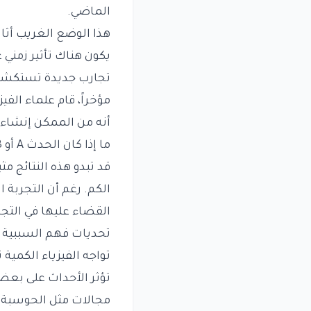
الماضي.
هذا الوضع الغريب أثا
يكون هناك تأثير زمني
تجارب جديدة تستكشف 
مؤخراً، قام علماء الف
أنه من الممكن إنشاء 
ما إذا كان الحدث A أو B قد حدث أولاً يمكن أن يكون مسألة احتمالية بدلاً من حتمية.
قد تبدو هذه النتائج مث
الكم. رغم أن التجربة
القضاء عليها في التج
تحديات فهم السببية ف
تواجه الفيزياء الكمية
تؤثر الأحداث على بعض
مجالات مثل الحوسبة ا