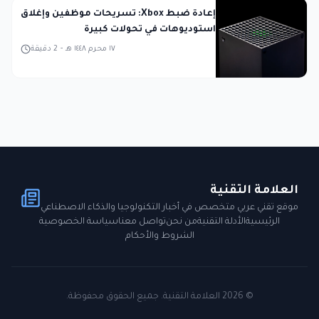
إعادة ضبط Xbox: تسريحات موظفين وإغلاق
استوديوهات في تحولات كبيرة
١٧ محرم ١٤٤٨ هـ
-
2
دقيقة
العلامة التقنية
موقع تقني عربي متخصص في أخبار التكنولوجيا والذكاء الاصطناعي
الرئيسية
الأدلة التقنية
من نحن
تواصل معنا
سياسة الخصوصية
الشروط والأحكام
©
2026
العلامة التقنية. جميع الحقوق محفوظة.