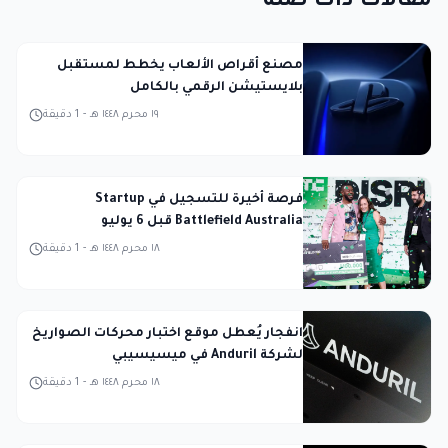
مقالات ذات صلة
مصنع أقراص الألعاب يخطط لمستقبل
بلايستيشن الرقمي بالكامل
١٩ محرم ١٤٤٨ هـ
-
1
دقيقة
فرصة أخيرة للتسجيل في Startup
Battlefield Australia قبل 6 يوليو
١٨ محرم ١٤٤٨ هـ
-
1
دقيقة
انفجار يُعطل موقع اختبار محركات الصواريخ
لشركة Anduril في ميسيسيبي
١٨ محرم ١٤٤٨ هـ
-
1
دقيقة