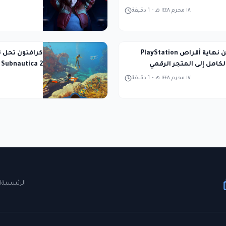
١٨ محرم ١٤٤٨ هـ
-
1
دقيقة
سوني تعلن نهاية أقراص PlayStation
كرافتون تحل 
الكامل إلى المتجر الرقمي
Subnautica 2 وتمنح مكافآت للموظفين
١٧ محرم ١٤٤٨ هـ
-
1
دقيقة
الرئيسية
ا