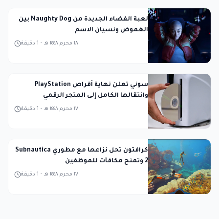
لعبة الفضاء الجديدة من Naughty Dog بين
الغموض ونسيان الاسم
١٨ محرم ١٤٤٨ هـ
-
1
دقيقة
سوني تعلن نهاية أقراص PlayStation
وانتقالها الكامل إلى المتجر الرقمي
١٧ محرم ١٤٤٨ هـ
-
1
دقيقة
كرافتون تحل نزاعها مع مطوري Subnautica
2 وتمنح مكافآت للموظفين
١٧ محرم ١٤٤٨ هـ
-
1
دقيقة