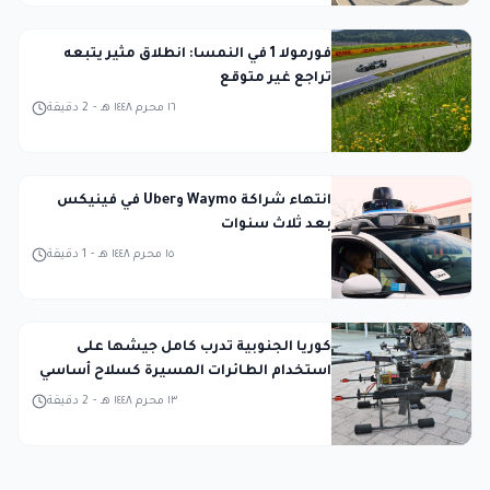
فورمولا 1 في النمسا: انطلاق مثير يتبعه
تراجع غير متوقع
١٦ محرم ١٤٤٨ هـ
-
2
دقيقة
انتهاء شراكة Waymo وUber في فينيكس
بعد ثلاث سنوات
١٥ محرم ١٤٤٨ هـ
-
1
دقيقة
كوريا الجنوبية تدرب كامل جيشها على
استخدام الطائرات المسيرة كسلاح أساسي
١٣ محرم ١٤٤٨ هـ
-
2
دقيقة