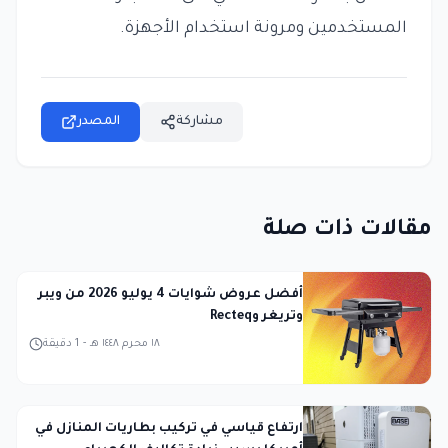
المستخدمين ومرونة استخدام الأجهزة.
مشاركة
المصدر
مقالات ذات صلة
أفضل عروض شوايات 4 يوليو 2026 من ويبر
وتريغر وRecteq
١٨ محرم ١٤٤٨ هـ
-
1
دقيقة
ارتفاع قياسي في تركيب بطاريات المنازل في