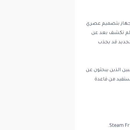
St لن يكون استثناءً. يأتي الجهاز بتصميم عصري
ن عناصر تحكم جديدة تهدف إلى تحسين تجربة اللعب. على الرغم من أن Valve لم تكشف بعد عن
هاز التحكم الجديد قد يجذب
Steam Contro، خاصة من قبل اللاعبين الذين يبحثون عن
تحسين تجربتهم في الألعاب. تشير التوقعات إلى أن Valve ستستفيد من قاعدة