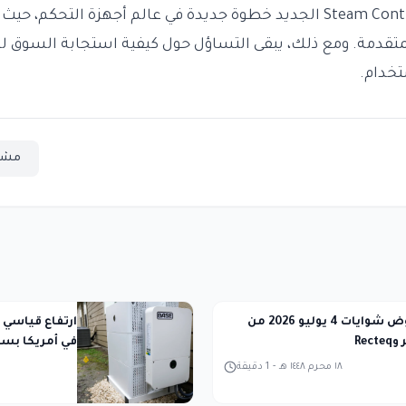
في الختام، يمثل Steam Controller الجديد خطوة جديدة في عالم أجهزة ال
قدمة. ومع ذلك، يبقى التساؤل حول كيفية استجابة السوق له
تخدام.
مشا
أفضل عروض شوايات 4 يوليو 2026 من
ارتفاع قياسي 
Rec
في أمريكا بسب
١٨ محرم ١٤٤٨ هـ
-
1
دقيقة