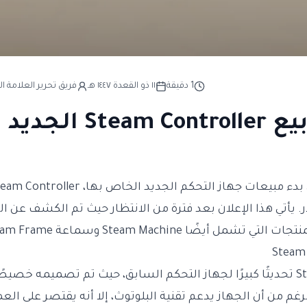
1
دقيقة
١١ ذو القعدة ١٤٤٧ هـ
فريق تحرير العلامة ال
يو بسعر 99 دولار. يأتي هذا الإعلان بعد فترة من الانتظار حيث تم الكشف ع
أيضًا Steam Machine وسماعة Steam Frame.
يعتبر Steam Controller تحديثًا كبيرًا لجهاز التحكم السابق، حيث تم تصميمه خ