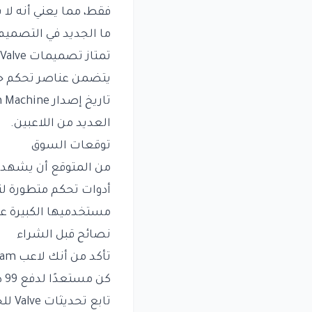
فقط، مما يعني أنه لا يمك
ما الجديد في التصميم
العديد من اللاعبين.
توقعات السوق
مستخدميها الكبيرة على منصة Steam لترويج ه
نصائح قبل الشراء
تأكد من أنك لاعب Steam، حيث إن Steam Controller لن يعمل مع أي منصة أخرى.
كن مستعدًا لدفع 99 دولار عند بدء المبيعات في 4 مايو.
تابع تحديثات Valve للحصول على معلومات حول تواريخ إصدار Steam Machine وSteam Frame.