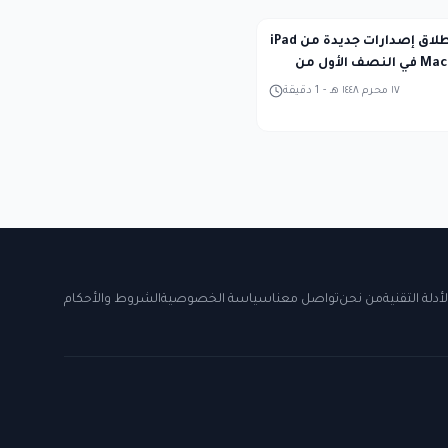
آبل تستعد لإطلاق إصدارات جديدة من iPad
Pro وMacBook Pro في النصف الأول من
١٧ محرم ١٤٤٨ هـ
-
1
دقيقة
لأدلة التقنية
من نحن
تواصل معنا
سياسة الخصوصية
الشروط والأحكام