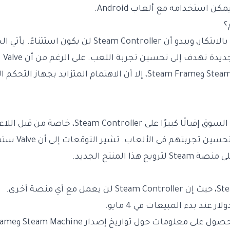
ن استخدامه مع ألعاب Android.
؟
تمتاز تصميمات Valve بالابتكار، ويبدو أن eam Controller
يتضم
تاريخ إصدار Steam Machine وSteam Frame، إلا أن الاهتمام المتزايد بج
من المتوقع أن يشهد السوق إقبالًا كبيرًا على ller
أدوات تحكم متطورة ل
ذا المنتج الجديد.