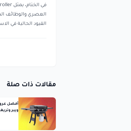
العصري والوظائف المت
القيود الحالية في الاس
مقالات ذات صلة
ويبر وتريغر وteq