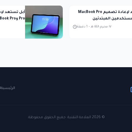
آبل تستعد لإعادة تصميم MacBook Pro
مستخدمين المبتدئين
2027
١٧ محرم ١٤٤٨ هـ
-
1
دقيقة
الرئيسية
ا
©
2026
العلامة التقنية. جميع الحقوق محفوظة.