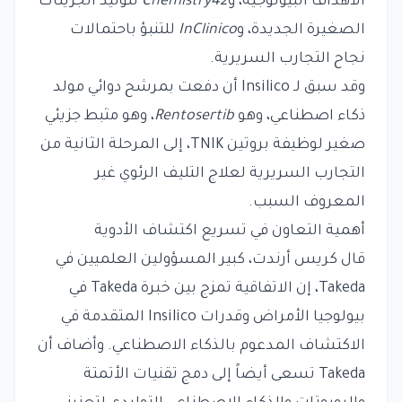
الأهداف البيولوجية، و
Chemistry42
لتوليد الجزيئات
الصغيرة الجديدة، و
InClinico
للتنبؤ باحتمالات
نجاح التجارب السريرية.
وقد سبق لـ Insilico أن دفعت بمرشح دوائي مولد
ذكاء اصطناعي، وهو
Rentosertib
، وهو مثبط جزيئي
صغير لوظيفة بروتين TNIK، إلى المرحلة الثانية من
التجارب السريرية لعلاج التليف الرئوي غير
المعروف السبب.
أهمية التعاون في تسريع اكتشاف الأدوية
قال كريس أرندت، كبير المسؤولين العلميين في
Takeda، إن الاتفاقية تمزج بين خبرة Takeda في
بيولوجيا الأمراض وقدرات Insilico المتقدمة في
الاكتشاف المدعوم بالذكاء الاصطناعي. وأضاف أن
Takeda تسعى أيضاً إلى دمج تقنيات الأتمتة