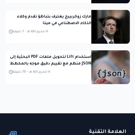
مارك زوكربيرج يعترف بتباطؤ تقدم وكلاء
الذكاء الاصطناعي في ميتا
١٨ محرم ١٤٤٨ هـ
-
1
دقيقة
استخدام Lift لتحويل ملفات PDF البحثية إلى
JSON منظم مع تقييم دقيق موجه بالمخطط
١٨ محرم ١٤٤٨ هـ
-
16
دقيقة
العلامة التقنية