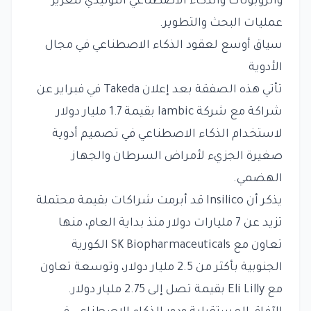
والروبوتات والذكاء الاصطناعي التوليدي لتعزيز
عمليات البحث والتطوير.
سياق أوسع لعقود الذكاء الاصطناعي في مجال
الأدوية
تأتي هذه الصفقة بعد إعلان Takeda في فبراير عن
شراكة مع شركة Iambic بقيمة 1.7 مليار دولار
لاستخدام الذكاء الاصطناعي في تصميم أدوية
صغيرة الجزيء لأمراض السرطان والجهاز
الهضمي.
يذكر أن Insilico قد أبرمت شراكات بقيمة محتملة
تزيد عن 7 مليارات دولار منذ بداية العام، منها
تعاون مع SK Biopharmaceuticals الكورية
الجنوبية بأكثر من 2.5 مليار دولار، وتوسعة تعاون
مع Eli Lilly بقيمة تصل إلى 2.75 مليار دولار.