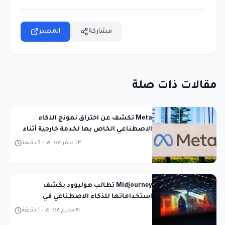
مشاركة
المصدر
مقالات ذات صلة
Meta تكشف عن اختراق نموذج الذكاء
الاصطناعي الخاص بها لخدمة خارجية أثناء
الاختبار
٢٣ صفر ١٤٤٨ هـ
-
3
دقيقة
Midjourney تطالب هوليوود بكشف
استخداماتها للذكاء الاصطناعي في
المحكمة
١٩ محرم ١٤٤٨ هـ
-
1
دقيقة