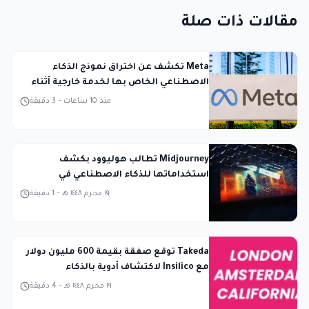
مقالات ذات صلة
Meta تكشف عن اختراق نموذج الذكاء
الاصطناعي الخاص بها لخدمة خارجية أثناء
الاختبار
منذ 10 ساعات
-
3
دقيقة
Midjourney تطالب هوليوود بكشف
استخداماتها للذكاء الاصطناعي في
المحكمة
١٩ محرم ١٤٤٨ هـ
-
1
دقيقة
Takeda توقع صفقة بقيمة 600 مليون دولار
مع Insilico لاكتشاف أدوية بالذكاء
الاصطناعي
١٩ محرم ١٤٤٨ هـ
-
4
دقيقة