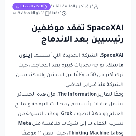
فريق تحرير العلامة التقنية
الذكاء الاصطناعي
1
دقيقة
٢٨ ذو القعدة ١٤٤٧ هـ
SpaceXAI تفقد موظفين
رئيسيين بعد الاندماج
SpaceXAI
، الشركة الجديدة التي أسسها
إيلون
ماسك
، تواجه تحديات كبيرة بعد اندماجها، حيث
ترك أكثر من 50 موظفًا من الباحثين والمهندسين
الشركة منذ فبراير الماضي.
وفقًا لتقارير
The Information
، فإن هذه الخسائر
تشمل قيادات رئيسية في مجالات البرمجة ونماذج
العالم وواجهة الصوت
Grok
. وعانت الشركة من
تسرب الكفاءات إلى شركات منافسة مثل
Meta
و
Thinking Machine Labs
، حيث انتقل 11 موظفًا