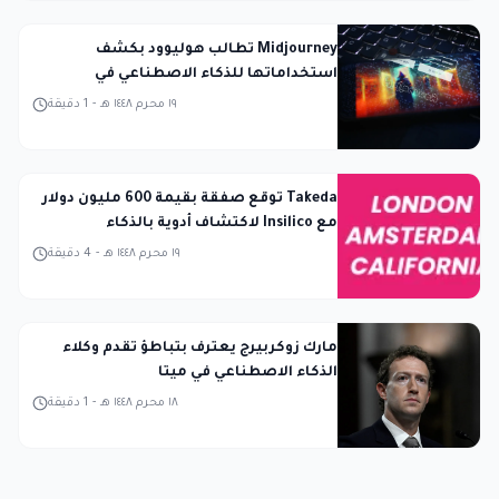
Midjourney تطالب هوليوود بكشف
استخداماتها للذكاء الاصطناعي في
المحكمة
١٩ محرم ١٤٤٨ هـ
-
1
دقيقة
Takeda توقع صفقة بقيمة 600 مليون دولار
مع Insilico لاكتشاف أدوية بالذكاء
الاصطناعي
١٩ محرم ١٤٤٨ هـ
-
4
دقيقة
مارك زوكربيرج يعترف بتباطؤ تقدم وكلاء
الذكاء الاصطناعي في ميتا
١٨ محرم ١٤٤٨ هـ
-
1
دقيقة