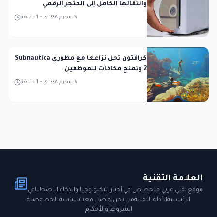
وانتقالها الكامل إلى المتجر الرقمي
١٧ محرم ١٤٤٨ هـ
-
1
دقيقة
كرافتون تحل نزاعها مع مطوري Subnautica
2 وتمنح مكافآت للموظفين
١٧ محرم ١٤٤٨ هـ
-
1
دقيقة
العلامة التقنية
موقع تقني عربي متخصص في أخبار التكنولوجيا والذكاء الاصطناعي
الرئيسية
الأدلة التقنية
من نحن
تواصل معنا
سياسة الخصوصية
الشروط والأحكام