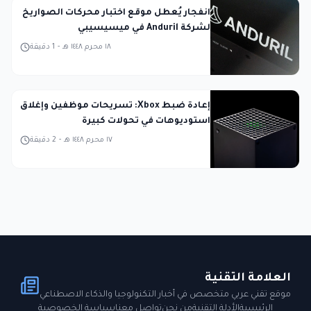
انفجار يُعطل موقع اختبار محركات الصواريخ
لشركة Anduril في ميسيسيبي
١٨ محرم ١٤٤٨ هـ
-
1
دقيقة
إعادة ضبط Xbox: تسريحات موظفين وإغلاق
استوديوهات في تحولات كبيرة
١٧ محرم ١٤٤٨ هـ
-
2
دقيقة
العلامة التقنية
موقع تقني عربي متخصص في أخبار التكنولوجيا والذكاء الاصطناعي
الرئيسية
الأدلة التقنية
من نحن
تواصل معنا
سياسة الخصوصية