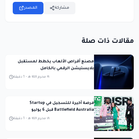
مشاركة
المصدر
مقالات ذات صلة
مصنع أقراص الألعاب يخطط لمستقبل
بلايستيشن الرقمي بالكامل
١٩ محرم ١٤٤٨ هـ
-
1
دقيقة
فرصة أخيرة للتسجيل في Startup
Battlefield Australia قبل 6 يوليو
١٨ محرم ١٤٤٨ هـ
-
1
دقيقة